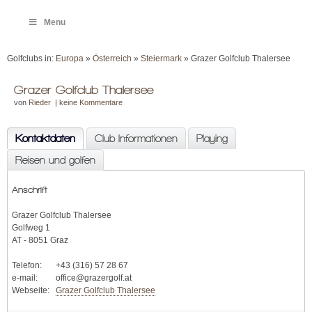
Menu
Golfclubs in:
Europa
»
Österreich
»
Steiermark
» Grazer Golfclub Thalersee
Grazer Golfclub Thalersee
von
Rieder
|
keine Kommentare
Kontaktdaten
Club Informationen
Playing
Reisen und golfen
Anschrift
Grazer Golfclub Thalersee
Golfweg 1
AT - 8051 Graz
Telefon:
+43 (316) 57 28 67
e-mail:
office@grazergolf.at
Webseite:
Grazer Golfclub Thalersee