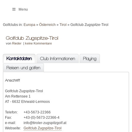
Menu
Golfclubs in:
Europa
»
Österreich
»
Tirol
» Golfclub Zugspitze-Tirol
Golfclub Zugspitze-Tirol
von
Rieder
|
keine Kommentare
Kontaktdaten
Club Informationen
Playing
Reisen und golfen
Anschrift
Golfclub Zugspitze-Tirol
Am Rettensee 1
AT - 6632 Ehrwald-Lermoos
Telefon:
+43-5673-22366
Fax:
+43-(0)-5673-22366-4
e-mail:
info@tiroler-zugspitzgolf.at
Webseite:
Golfclub Zugspitze-Tirol