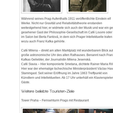
Während seines Prag-Aufenthalts 1911 veröffentlichte Einstein elf
Werke. Nicht nur Gravität und Relativitätstheorie enstanden
weitestgehend hier, er widmete sich auch der Musik und war ein ge
gesehener Gast der Philosophie-Gesellschaft im Café Louvre oder
im Salon bei Berta Fantová, in dem sich Prager Intellektuelle trafen
wozu auch Franz Kafka gehörte.
Café Milena – direkt am alten Marktplatz mit wunderbarem Blick auf
große astronomische Uhr des alten Rathauses. Benannt nach Fran
Kafkas Geliebter, der Journalistin Milena Jesenská.
Café Slavia – Hier komponierte Smetana, dichtete Rainer Maria Ril
Hier war der ehemalige tschechische Ministerpräsident Václav Hav
Stammgast. Seit seiner Eröffnung im Jahre 1863 Treffpunkt von
Künstlern und Intellektuellen. Ab 17 Uhr unterhält ein Klavierspieler
Gäste.
Weitere beliebte Touristen-Ziele
Tower Praha – Fernsehturm Prags mit Restaurant