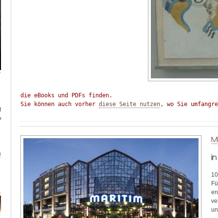
die eBooks und PDFs finden.

Sie können auch vorher 
diese Seite nutzen
, wo Sie umfangre
b-
len
Mi
ag
i
10
Fü
en
ve
un