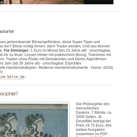
startet.
eses geheimtuende Börsengeflüstere, diese Super-Tipps und
s tun? Börse richtig lernen, dann Trader werden. Und das können
de.
Für Einsteiger:
1 Euro im Monat (bis 25 Jahre alt) - unschlagbar.
t mir zu teuer. Lernen immer mit praktischem Bezug. Trainieren mit
dern. Traden ohne Risiko mit Demokonten und Demo-Algorithmen.
m Jahr (ab 26 Jahre alt) - unschlagbar. Erprobtes
rte Handelsstrategien. Moderne Handelsinstrumente - Demo- (6/26)
6)
ine-börse.de
.
losophie?
Die Philosophie des
menschlichen
Daseins. 7 Bände, ca.
3500 Seiten. Je
Einzeltitel beträgt der
Preis 24,70 Euro. Alle
sieben Ausgaben
zusammen im PDF-