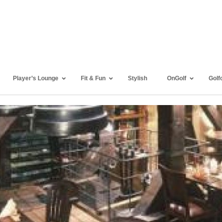
Player’s Lounge
Fit & Fun
Stylish
OnGolf
Golf