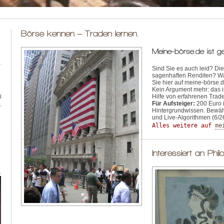
Börse kennen – Traden lernen.
Meine-börse.de ist ge
Sind Sie es auch leid? Di
sagenhaften Renditen? Wa
Sie hier auf meine-börse.
Kein Argument mehr: das is
in
Hilfe von erfahrenen Tra
Für Aufsteiger:
200 Euro i
he
Hintergrundwissen. Bewäh
und Live-Algorithmen (6/2
Alles weitere auf 
me
Interessiert an Phi