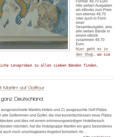
Format: 49,70 Euro.
Alle sieben Ausgaben
als eBooks zum Preis
von ebenso 49,70
oder auch in Form
einer
Gesamtausgabe, also
alle sieben Bände in
einem eBook
zusammen 49,70
Euro.
Hier geht es in 
den Shop
, wo sie 
iche Leseproben zu allen sieben Bänden finden.
t Maritim auf Golftour
n ganz Deutschland.
 ausgezeichnete Maritim-Hotels und 21 ausgesuchte Golf-Plätze.
r alle Golferinnen und Golfer, die mal kurzentschlossen neue Plätze
tdecken und dies mit einem erinnerungswürdigen Hotelbesuch
rbinden möchten, hat die Hotelgruppe Maritim ein ganz besonderes
d auch noch unschlagbares Angebot formuliert. An ...