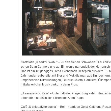
Gaststätte „U sedmi Svabu“ – Zu den sieben Schwaben. Hier chillte
schon Sean Connery urig ab. Ein wenig narrendoll: der Herrensch
Das ist ein 18-gängiges Fress-Event nach Rezepten aus dem 15. bi
Jahrhundert zubereitet mit Bier und Met, die man aus Zinnbechern,
umgeben von Ritterrüstungen, Feuerspuckern, Gauklern, Öllampe
mittelalterlicher Musik trinkt; na dann Prost!
„U zavesenyho Kafe“ – Unterhalb der Prager Burg – dem Hradschin
einer der malerischsten Ecken des Alten Prags.
Café „U chlupatyho ducha“ – Beim haarigen Geist. Café und Restau