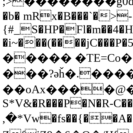
;>��������g0d������k�ׯ5s"
�b� mRx�B���`�>- 
{#_S�HP�Fl�m��4�
�i~���(����jC���P�5��
����� �TE=Co
���?ǝȟ�.����
��oAx����@�E
S*V&�R���P�N�R-C��
,�*Vw�fs��{��A��R{���@���n���ߩ��