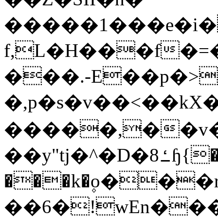
�����1���e�i�
f,L�H���f�=�YpǽG�5ړ�{�1�ȵ���U�
���.-E��p�>
�,p�s�v��<��kX� 
�����,��v
��y"tj�^�D�ߑ8ɧ{�L�)� zlQ�N�It�!
���k�۪o���
��6�!wEn���T ߝ^�0'