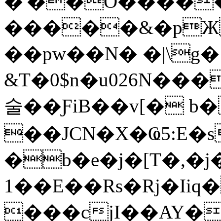
�'��O
�����
�����&�pЖ
��pw��N� �|\g� %
&T�0$n�u026N��
술��ƑiB��v[� b
��JCN�X�Ҩ5:E�s
�b�e�j�[T�,�j
1��E��Rs�Rj�Ii
���cjI��AY�