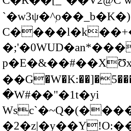
`�w3ψ�^ۭo��_b�K�
C����l�k��+
�;'�0WUD�an*���
p�E�&��#��X܏Ʊx�!�s���",�`e딛
��G�W�K:��]�5���!�
�W#��"�1t�yi
Wsc`�~Q�(��
�2�z|�y��Y!O:�