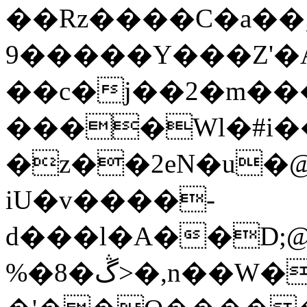
��Rz����C�a��
9�����Y���Z'�A
��c�j��2�m���x��ڠ��ܷe�1�
����Wl�#i��
�z��2eN�u�@Z
iU�v����-
d���l�A��D;
%�8�ڴ>�,n��W�@�éT~t[����r�yFd^6��D)Œ�(rԸ\��G���Tb�*,�B��|!