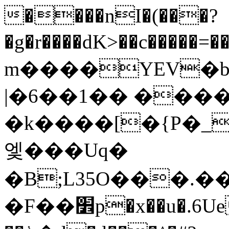
����nI�(���?
�g�r����dK>��c�����=����$Yfݦ.�$���p�`
m����YEV�b�
|�6��1�� ����
�k����[�{P�_
엧���Uq�
�B;L35O���.��ZɉR�;p4��,3
�F��׾p�x��u�.6Ue�)w��yL��b���$�����Z��f�fw�K6�,%��7��ȗ1U��E�Q2�c/