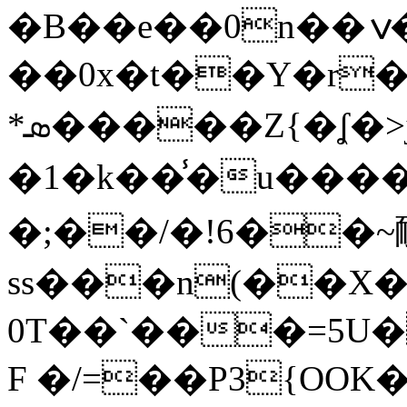
�B��e��0n��ݍ�[Bp�$���/
��0x�t��Y�r�
*ܣ�����Z{�ʆ�>j�꣏�
�1�k��̾�u���
�;��/�!6��~
ss���n(��X
0T��`���=5U
F �/=��P3{OOK