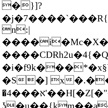
�}]?
�j�7����`���R
n:|
����i�Mc�X�
����CDRh2u�4{�
�i�f9k���*�x
�S�] x�.��Yhk�
�א���4'��H[�Z[�"��j��tkk�S-
ʖ�u��{km��a