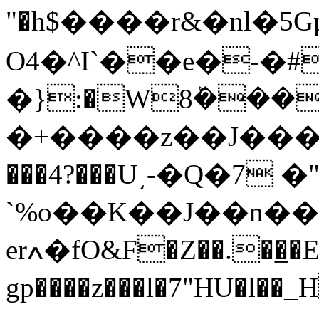
"�h$����r&�nl�5G
O4�^I`��e�-�#
�}:�W8ܰ���
�+����z��J���
���4?���U͵-�Q�7
`%o��K��J��n��Jl�̦@��7��׼ck���nv�a�
erߍ�fO&F�Z��.��̲�E�����?
gp����z���l�7"HU�l��_H\�B���ڊ*�%�lU>_����J