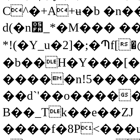
C^�+A+ʉ�b �n�
d(�n׺_*�M��� ��� ��� 77 1��d�z��5-
*!(�Y_u�2]�;�Պf[�@
�b��H�Y���[�
�����n!5���
��d`'��o����
B��_Tk��e��ZJ
����f�8P<���u