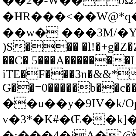
��2�-W��oΏ
�HR���<��W@*q
��w� ���3M/�Ya�)8"
)S��� �l!�+g�Z�
��C� 5���A�������L
iTE�F���3n�&&*S
G��=0�����b��c�
��u��y�9IV�k/Op
v�3*�K#�Œ��k]
�;���4�jA�`@