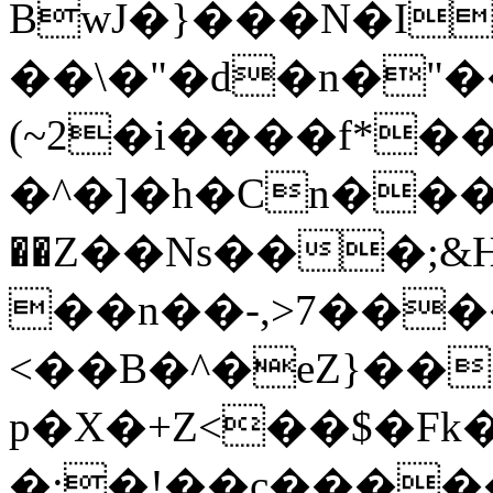
BwJ�}���N�I
��\�"�d�n�"�
(~2�i����f*��
�^�]�h�Cn���
��Z��Ns���;&
��n��-,>7��
<��B�^�еZ}��
p�X�+Z<��$�Fk�
�:�!��c����