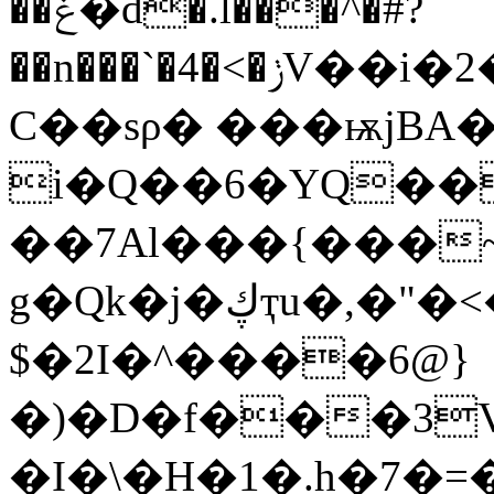
��ݟ�d�.l���^�#?
��n���`�4�<�ݫV��i�2�@���:��G�
C��sρ� ���ѭjBA
i�Q��6�YQ��
��7Al���{���
g�Qk�j�ڮҭu�,�"�<�!��Ƶ�$�Nm� �HPy�
$�2I�^����6@}
�)�D�f���3
�I�\�H�1�.h�7�=