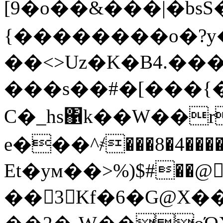
[9�o��&���|�bsS
{��������o�?y
��<>Uz�
K�B4.���
���s��#�[���{�
C�_hs΁k��W��
e���^҂���8�4�
Et�yм��>%)$#��@
��3Kf�6�G@X�