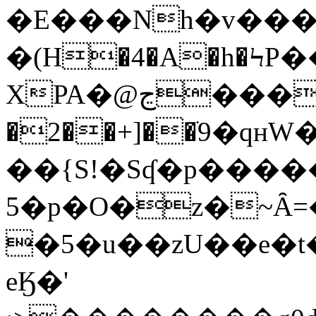
�E���Nh�v��� w
�(Н�4�A�h�ϞP�
XPA�@ڃ��������O-
�2��+]��ֹ9�qн
��{S!�Sʠ�p����
5�p�O�z�~Ȃ=
�5�u��zU��e�t��ߜw��:o����`����gɢ��m���;�gB��
eӃ�'