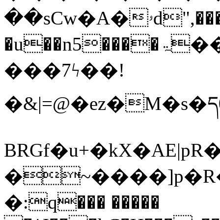
��sCw�A�ۥd",���2�����_�*���
�u��n5����ۃ��J�3-lW�ޢ� �j|� �c��
���7ϟ��!
�&|=@�ez�M�s�ད
BRGf�u+�kX�AE|pR�
�~����]p�R���
�:q��� �����