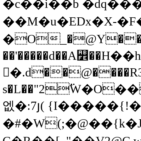
�c��i��b �dq��
��M�u�EDx�X-�F�
�O_�@Y���
��'�����d��A꯾��H��
�.d��@����R3V
s�L��"2߳W�O
엢�:7յ( {I�����{!�
�#�W(;�@��{k�J
C�R��[_"��V2@C wG�