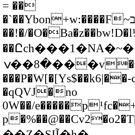
= ��
�`��Ybon+w:����F~בU��9��r|c���[��i[H\W���v7�C��WP�<^��ߘ)Q>�LN`����@����t�N=�M�SF\N���z.t��E�@���h��^7@*R5
��!�/�O�Ba�z��bw!D�l
��Ըch���1�NA�~��
�8��ݍ���v�
���P�W[�[Ys$��k6|��
�qQVJ�no
0W��/e�����p¹fc�+
p�%��@��Cv2�o2�T[�
��Z�SIĨ�h�