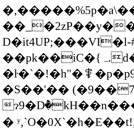
�,�����%5p�a\��bIT��
��_�2zP��y�
D�it4UP;���VI�l
��pk��iC�{ہ.d���2����S4�9��2�ef�0��L���]�{���6^qu��R�sO�G��V�k2b!
�ŀ�`�!�h"�⚕�p�p9
�S��'�� (�9��
ɂ9�Dٞ�kH��n��
� ʸ,`O�0X`�h�E��