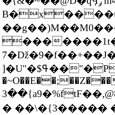
�{&�~��@D�qӋݛ m4��rC�/�S����-
B�x����t�3��)�gۏ�'��yǂ�x����(�fr��8h�6D2O�Ǻ�
��g��)Μ��M0��
�������1t�)�
�7ǅ�9�f��+��J�}��l�
]�U"�$ߟ��"�Pl��zqqs��r��c�pzb�+F����l>��c��3�
�~O��E��;��Z���
��3{a9�%ftF��,@8(Y��,��q�i�YD;�ߧ3v)�$�sBY߂��ث�j���r�1��P�aA�WJz�ݸ,��z�v�%����Ġ��.��=ǂ�خ�j��C���G�F�Qe��
� ��\�{3����� �