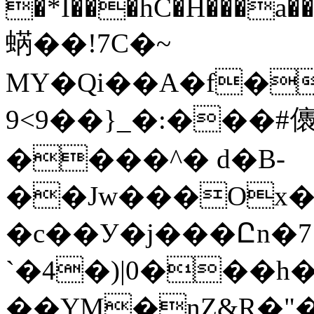
�*I���hC�H���a
蜹��!7C�~
MY�Qi��A�f�
9<9��}_�:���#
����^� d�B-
��Jw���Ox�
�c��У�j���Ըn�7
`�4�)|0���h�[��K
��YM�nZ&R�"����w�٥�VBM���ry��f��K