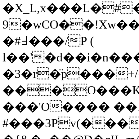
�X_L,x���L�#
9�wCO��!Xw��@7ޠ����7���U�K�z�
�#߃���/P (
l��'�d��i�n���mM��Cߝ���,;
�3�r�̈p���+/
���O���K
���'O���� ��1
#���3Pv(���[