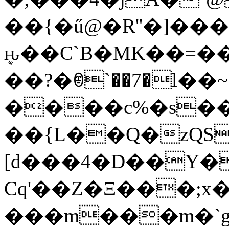
��{�ű@�R''�]��
ܷԋ��C`B�MK��=�
��?�ꂮ`��7�l��
����c%�s��
��{L��Q�zQS\�ޗu�h 
[d���4�D��Y�
Cq'��Z�Ξ���;x�
���m���m�`g���^�c�T��Ĺ�