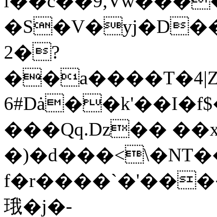
i��c��9,Vw����~�J
�S�V�yj�D��
2�?
��a����T�4
6#Dȧ��k'��I�f
���Qq.ǲ�� ��x
�)�d���<\�NT�
f�r����`�'��
珴�j�-