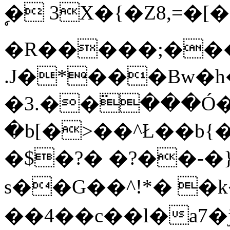
ࣣ� 3X�{�Z8,=�[
�R�����;���v
.J�*���Bw�h
�3.��߳���
�b[�>��^Ł��b{
�$�?� �?��-�}
s��G��^!*� �k
��4��c��l�a7�