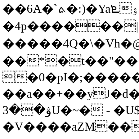
��6A�`ܬ�:)�Ya'ܧۉDHԳ㗨
�4p������|
�����4Q�\�Vh�@
��*�t��"��
�0�pI�;����
��a��+��yJ�d��ڌ�=�
ۋ��3U�~� - �U$T"���("���$W��
�V����a
ZM��