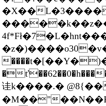
�X��L�3����
�����k��z��ۨ
4f*Fł�7�L�hnt��
�z�)����o30�v
����t�[��Y�
�ť��62��0�h����;���vw7�א
诖k����.� @8{��
�M��"��N��Rc�