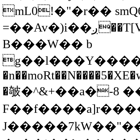
mL0!�"�r�� smQ6
=��Av�)i��ږ��T[V@�i��+�Y>t� /d
B���W�� b
g��l���Y����rQ�$�B�
�n��moRt��N����5�XE�
�㿲�^&+��a�-8 �
F��f����a]r���
J�����7kW��"�