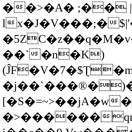
��>�A� ;�� |
lx�J�V���;�$|
�5ZC�z��q�M�v��I�e�+
��`�n�K)
(ĴF�V�7�$Ʈ�
�j��`���®�)
[�S�=~>��jA�w
�>������q