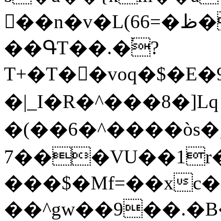
��n�v�L(66=�ظ��q9vR��Y�t;�[on����v�Fm2J��*�����ΖS�htNn�|
��ԳT��.�֔?
T+�T��voq�$�E�9
�|_I�R�^���8�]Lq
�(��6�^����òs�;�Ț��m
7���VU��1r�
���$�Mf=��xc
��^gw��9��.�B�