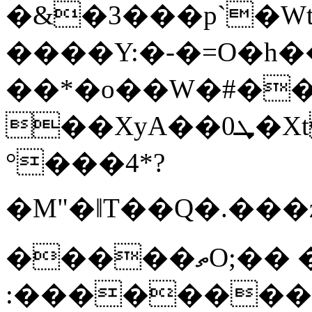
�&�3���p`�WtN+
����Y:�-�=O�h��
��*�o��W�#��
��XyA��0ܜ�Xt�h� .�ᾶ0*�!
°���4*?
�M"�ǁT��Q�.���z�Y�5I
�����ތO;�� �=[�:���
:��������