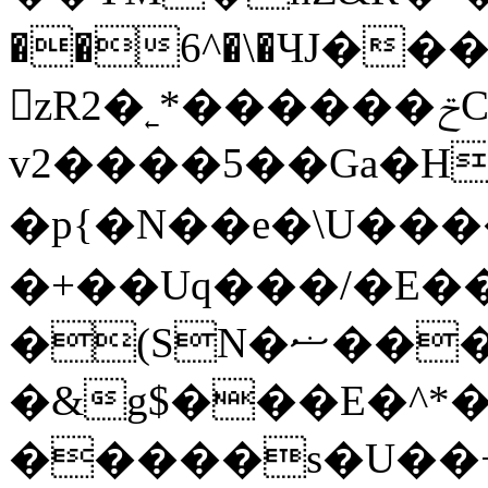
��6^�\�ЧJ�
𸴊zR2�˿*������ݗC�} �ZA�Bv�ʫ
v2����5��Ga�H;
�p{�N��e�\U�����<�vLر5иΎ��G��Y�{O�K��l��
�+��Uq���/�E��
�(SN�ޟ����
�&g$���E�^*�9
�����s�U��