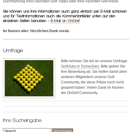
Durchführung ihres nächsten Golf-Tripps oder ihrer nächsten Golf-Reise.
261
Příbram VII
Golf Club Příbram
01
Sie können uns Ihre Informationen auch ganz einfach per E-Mail schicken
und für Textinformationen auch die Kommentarfelder unten auf den
266
Beroun
Beroun Golf Club
einzelnen Seiten benutzen -
E-Mail an OnGolf.
01
Im Namen aller: Herzlichen Dank vorab.
266
Beroun
Golf Club Eden
01
Beroun
Umfrage
267
Vysoký Újezd
Albatross Golf
16
Club
Bitte nehmen Sie teil an unserer Umfrage:
267
Liteň
Golf Club
Golfclubs in Tschechien.
Bitte geben Sie
27
Karlštejn
Ihre Bewertung ab. Sie helfen damit allen
anderen Mitgliedern unserer Golf-
270
Jesenice
Golf Club
Community, die diese Plätze noch nicht
33
Podbořánky
gespielt haben. Vielen Dank im Namen
der OnGolf Community.
272
Kladno
Golf Kladno
01
273
Unhošť
Golf Klub
51
Botanika
Ihre Sucheingabe
273
Beřovice
Golf Club