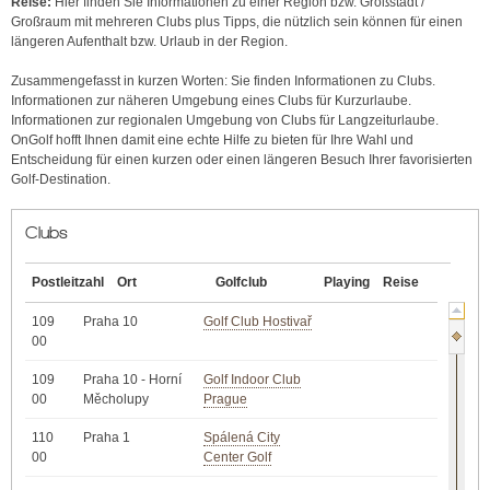
Reise:
Hier finden Sie Informationen zu einer Region bzw. Großstadt /
Großraum mit mehreren Clubs plus Tipps, die nützlich sein können für einen
längeren Aufenthalt bzw. Urlaub in der Region.
Zusammengefasst in kurzen Worten: Sie finden Informationen zu Clubs.
Informationen zur näheren Umgebung eines Clubs für Kurzurlaube.
Informationen zur regionalen Umgebung von Clubs für Langzeiturlaube.
OnGolf hofft Ihnen damit eine echte Hilfe zu bieten für Ihre Wahl und
Entscheidung für einen kurzen oder einen längeren Besuch Ihrer favorisierten
Golf-Destination.
Clubs
Postleitzahl
Ort
Golfclub
Playing
Reise
109
Praha 10
Golf Club Hostivař
00
109
Praha 10 - Horní
Golf Indoor Club
00
Měcholupy
Prague
110
Praha 1
Spálená City
00
Center Golf