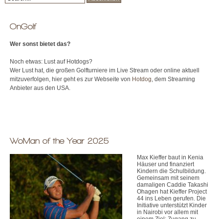
71
Beřovice
281
Kouřim
Golf Club
OnGolf
61
Molitorov u Prahy
Wer sonst bietet das?
289
Milovice nad
Golf Club Milovice
24
Labem 3 - Mladá
Noch etwas: Lust auf Hotdogs?
Wer Lust hat, die großen Golfturniere im Live Stream oder online aktuell
290
Poděbrady
Golf Club
mitzuverfolgen, hier geht es zur Webseite von
Hotdog
, dem Streaming
01
Poděbrady
Anbieter aus den USA.
293
Mladá Boleslav
Golf Club Mladá
01
Boleslav
294
Benátky nad
Benátky n/J. Golf
71
Jizerou
Club Resort
WoMan of the Year 2025
Paradise
294
Benátky nad
Golf Club Benátky
Max Kieffer baut in Kenia
Häuser und finanziert
71
Jizerou
nad Jizerou
Kindern die Schulbildung.
Gemeinsam mit seinem
29402
Kněžmost
Golf – Ráj
damaligen Caddie Takashi
Ohagen hat Kieffer Project
44 ins Leben gerufen. Die
326
Plzeň
1. Slovanský
Initiative unterstützt Kinder
00
golfový club
in Nairobi vor allem mit