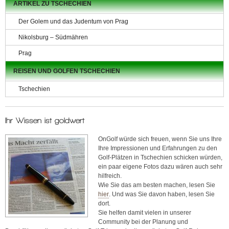
ARTIKEL ZU TSCHECHIEN
251
Kamenice
Golf Club
68
Spektrum
Der Golem und das Judentum von Prag
Průhonice
Nikolsburg – Südmähren
251
Kamenice - Štiřín
Ringhoffer Golf
Prag
68
Club
REISEN UND GOLFEN TSCHECHIEN
252
Slapy nad
Golf Club Svatý
08
Vltavou
Jan
Tschechien
252
Mníšek pod Brdy
Golfový Klub
10
Líšnice
Ihr Wissen ist goldwert
253
Hostivice
Golf Driving Šárka
01
Praha
OnGolf würde sich freuen, wenn Sie uns Ihre
Ihre Impressionen und Erfahrungen zu den
256
Benešov
Golfový Club
Golf-Plätzen in Tschechien schicken würden,
01
Konopiště
ein paar eigene Fotos dazu wären auch sehr
hilfreich.
257
Netvořice
Golf Club Farma
Wie Sie das am besten machen, lesen Sie
44
Michael
hier
. Und was Sie davon haben, lesen Sie
dort.
257
Bystřice
Benešovský
Sie helfen damit vielen in unserer
51
Golfový Klub
Community bei der Planung und