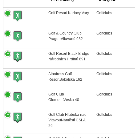
Bezeichnung
Kategorie
Golf Resort Karlovy Vary
Golfclubs
Golf & Country Club
Golfclubs
PragueVltavanů 982
Golf Resort Black Bridge
Golfclubs
Národních Hrdinů 891
Albatross Golf
Golfclubs
ResortSokolská 162
Golf Club
Golfclubs
OlomoucVéska 40
Golf Club Hluboká nad
Golfclubs
VltavouNáměstí ČSLA
26