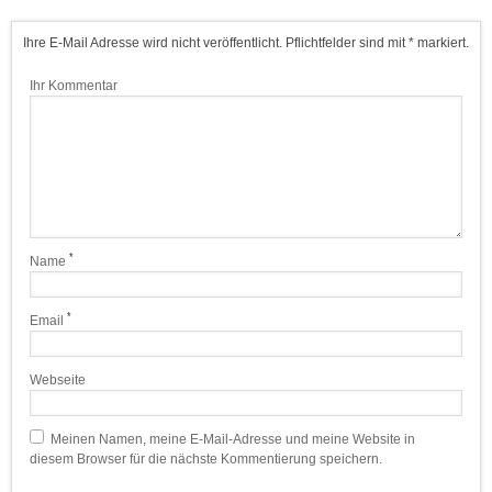
150
Praha 5
Golf Club Praha
00
Ihre E-Mail Adresse wird nicht veröffentlicht. Pflichtfelder sind mit * markiert.
152
Praha 5
Golf Club
Ihr Kommentar
00
StredaInak
156
Praha 5 - Lipence
Prague City Golf
00
Club
158
Praha 5 -
Prague Diamond
00
Lahovice
Golf Club
160
Praha 6
Golf Club Divoká
*
Name
00
Šárka
160
Praha 6 –
Olympia Golf Club
*
Email
00
Vokovice
166
Praha 6 -
Golf Club Dejvice
Webseite
24
Bubeneč
168
Praha 6 - Řepy
Golf Snail Klub
Meinen Namen, meine E-Mail-Adresse und meine Website in
00
Úholičky
diesem Browser für die nächste Kommentierung speichern.
170
Praha 7
Golf Club Golf Arts