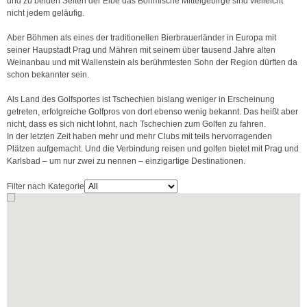
und zu beiden Seiten der Elbe das Böhmische Mittelgebirge sind vielleicht
nicht jedem geläufig.
Aber Böhmen als eines der traditionellen Bierbrauerländer in Europa mit
seiner Haupstadt Prag und Mähren mit seinem über tausend Jahre alten
Weinanbau und mit Wallenstein als berühmtesten Sohn der Region dürften da
schon bekannter sein.
Als Land des Golfsportes ist Tschechien bislang weniger in Erscheinung
getreten, erfolgreiche Golfpros von dort ebenso wenig bekannt. Das heißt aber
nicht, dass es sich nicht lohnt, nach Tschechien zum Golfen zu fahren.
In der letzten Zeit haben mehr und mehr Clubs mit teils hervorragenden
Plätzen aufgemacht. Und die Verbindung reisen und golfen bietet mit Prag und
Karlsbad – um nur zwei zu nennen – einzigartige Destinationen.
Filter nach Kategorie