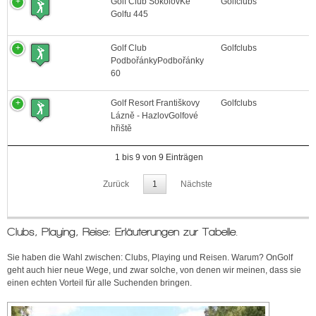
Golf Club SokolovKe
Golfclubs
Golfu 445
Golf Club
Golfclubs
PodbořánkyPodbořánky
60
Golf Resort Františkovy
Golfclubs
Lázně - HazlovGolfové
hřiště
1 bis 9 von 9 Einträgen
Zurück
1
Nächste
Clubs, Playing, Reise: Erläuterungen zur Tabelle.
Sie haben die Wahl zwischen: Clubs, Playing und Reisen. Warum? OnGolf
geht auch hier neue Wege, und zwar solche, von denen wir meinen, dass sie
einen echten Vorteil für alle Suchenden bringen.