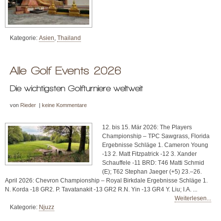
Kategorie:
Asien
,
Thailand
Alle Golf Events 2026
Die wichtigsten Golfturniere weltweit
von
Rieder
|
keine Kommentare
12. bis 15. Mär 2026: The Players
Championship – TPC Sawgrass, Florida
Ergebnisse Schläge 1. Cameron Young
-13 2. Matt Fitzpatrick -12 3. Xander
Schauffele -11 BRD: T46 Matti Schmid
(E); T62 Stephan Jaeger (+5) 23.–26.
April 2026: Chevron Championship – Royal Birkdale Ergebnisse Schläge 1.
N. Korda -18 GR2. P. Tavatanakit -13 GR2 R.N. Yin -13 GR4 Y. Liu; I.A. ...
Weiterlesen...
Kategorie:
Njuzz