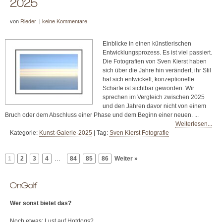
2025
von
Rieder
|
keine Kommentare
Einblicke in einen künstlerischen
Entwicklungsprozess. Es ist viel passiert.
Die Fotografien von Sven Kierst haben
sich über die Jahre hin verändert, ihr Stil
hat sich entwickelt, konzeptionelle
Schärfe ist sichtbar geworden. Wir
sprechen im Vergleich zwischen 2025
und den Jahren davor nicht von einem
Bruch oder dem Abschluss einer Phase und dem Beginn einer neuen. ...
Weiterlesen...
Kategorie:
Kunst-Galerie-2025
|
Tag:
Sven Kierst Fotografie
1
2
3
4
…
84
85
86
Weiter »
OnGolf
Wer sonst bietet das?
Noch etwas: Lust auf Hotdogs?