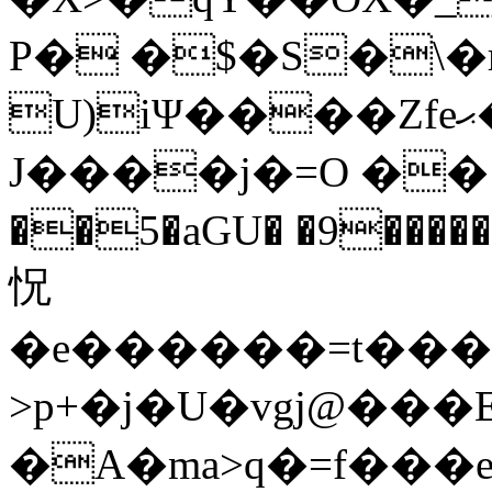
P� �$�S�\�
U)iΨ����Zfeޙ�s�2����(Ӵ0*�,x����
J����j�=O ��1
��5�aGU� �9�������Ο�
怳
�e������=t���
>p+�j�U�vgj@��
�A�ma>q�=f���e�|0�;g