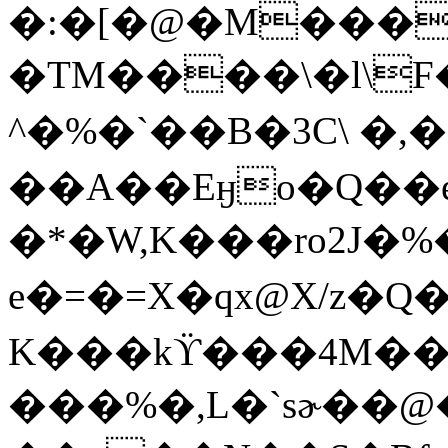
�:�[�@�M���
�TM����\�l\
^�%�`��B�3C\ �,�
��A��Eӈo�Q��e
�*�W,K���ro2J�%
e�=�=X�qx@X/z�Q
K���kϔ���4M��
���%�,L�`sɚ��