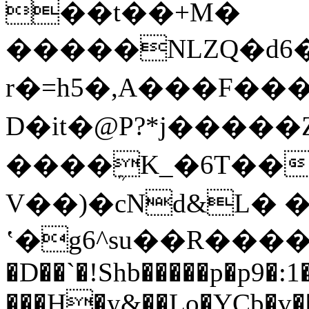
��t��+M�
�����NLZQ�d6�
r�=h5�,A���F���
D�it�@P?*j�����
����ܴK_�6T��
V��)�cNd&L� �,
ʽ�g6^su��R����
�D��`�!Shb�����p�p9�:
���H�y&��Lo�YCb�v