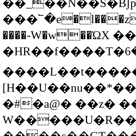
��_��N��S�Bʃp
���՟�e�l���z�
����-W�w��ΏX �
�HR��f����T�܉$���6�>����?
����L��t�����
[H��U��nu��*��
�#�a@� ��z� 
W�����U�R��D
����s��GT��