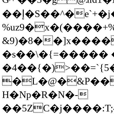
��إ�S��^�e`+�j�ժ�?
%uz9�x�(����+
&9)�8��]x����
�s��\�{=����� 
�4��{�)>��=`{
�L�@�&P��
H�Np�R�N�-
��5ZC�j����: