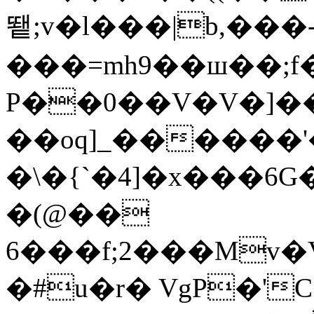
뙡;v�l���|b,���
���=mh9��ш��;f
P��0��V�V�]�
��oq]_������'
�\�{`�4]�x���6G�
�(@��
6���f;2���Mv�
�#u�r� VgP�'