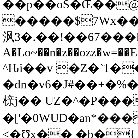
��p��oS�Œ��
�����$7Wx��
沨3�.��!��67���F
A�Lo~��n�z��ozz�w=��
^Ԋi��v �Z�`1��
�dn�v6�J#��+�%�`*`(��2�O@ڃ`������RBp�
榇j�� UZ�^�P���
�['�0WUD�an*��
<�Ʊx�� �b�{