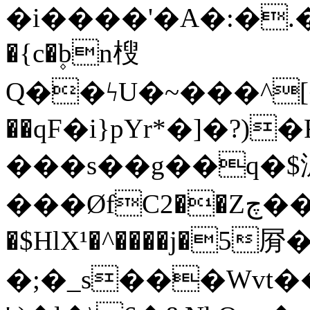
�i����'�A�:�.�E
�{c�۪bn㮴
Q��ϟU�~���^[�H
��qF�i}pYr*�]�?)
���s��g��q�$漰
���ØfC2��Zچ��Q H�KB�&?
�$HlX¹�^����j�5
�;�_s���Wvt