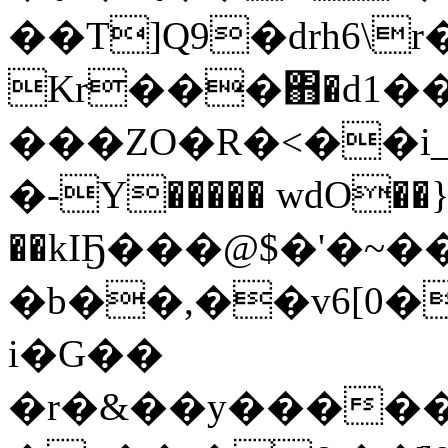
��T]Q9�drh6\
Kr���΋�d1��
���ZO�R�<��i_
�-Y����� wdO��}
��kIҔ���@$�'�~�
�b��,��v6[0�
i�G��
�r�&��y�����