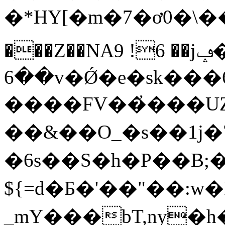
�*HY[�m�7�ơ0�\
���Z��ΝA9 !6 ��jݡ���o��L���؟
��6v�Ǿ�e�sk���6_��h�6z��U�!!
����FV��҆���UZ�
��&��O_�s��1j�7
�6s��S�h�P��B;�
${=d�Ƃ�'��"��:w�I
_mY���bT,ny�h