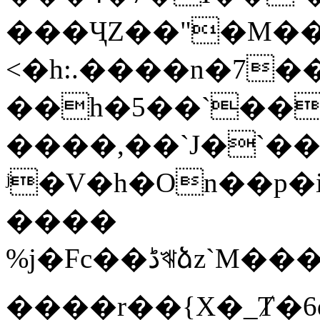
���ҶZ��"�M��
<�h:.����n�7�
��h�5��`��
����,��`J�`��
ʲ�V�h�On��p�i����p�1ڄ�Ar�Fk��
����
%j�Fc��ڈঋձz`M����(�"���d���h]8!
����r��{X�_Ⱦ�6