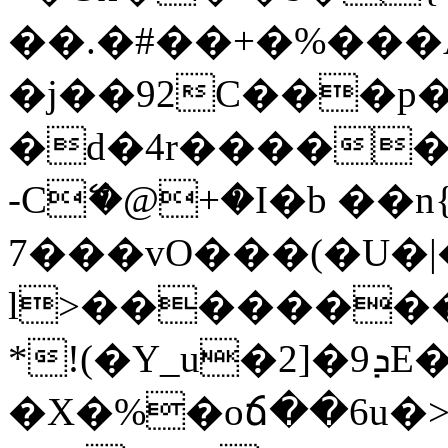
��.�#��+�%���
�j��92C���
�d�4r�����
-Cޭ�@+�I�b ��
7���vO���(�U�|
l>��������
*!(�Y_u�2]�9ܕE�-B ٌ�F�Bp��x*Lq�
�X�%�oճ��6u�>