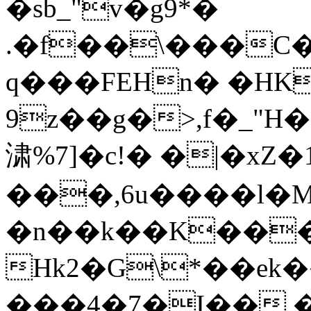
�sb_"v�g9*�
.�f��\���C�
q���FEHn� �HK
9z��g�>,f�_"
㴋%7]�c!� �|�xZ
���,6u����l�
�n��k��K��
Hk2�G\*��ek�
���4�7�I�� 