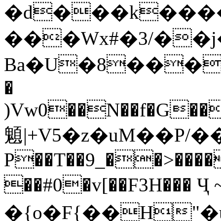
�d���k����
���Wx#�3/��
Ba�U�8���02�����Y؈�V�P�τ��
�
)Vw0��N��f�G���
䫥|+V5�z�uM��P/�
P��T��9_��>����
��#0�v[��F3H��� Ҷ
�{o�F{��H"�u