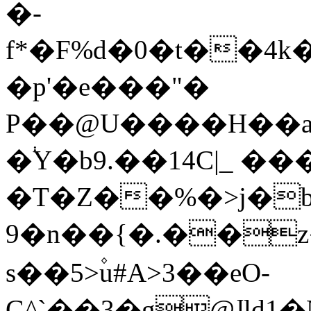
�-
f*�F%d�0�t��4k��ݏw+���j�˽�{4a��u��{�Ӭ���h��
�p'�e���"�
P��@U����H��a
�֔Y�b9.��14C|_ �
�T�Z��%�>j�b
9�n��{�.��
s��5>۫u#A>3��eO-
G^`��3�g@ɺld1