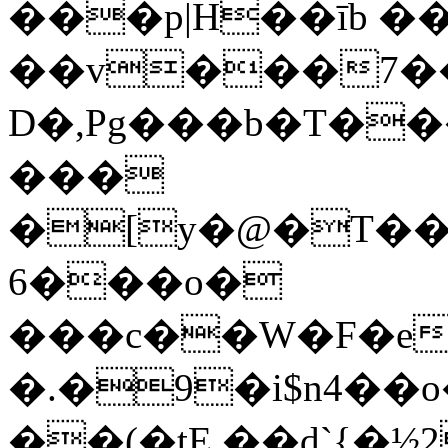
���p|H��īb 
��v���7�
D�,Pg���b�T��
���
�[y�@�T�����ܞA6�ZN�
6���o�
���c��W�F�eP
�.�9�i$n4��
��(�tE ��d`{�½