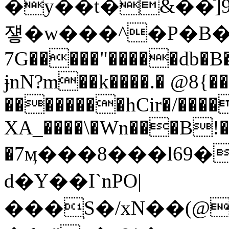
�y��t�&��ֿ]9
쟿�w���^�P�B�؊
7G�����"�����db�B�/>
ɉnN?m��k����.� @8{��
��������hCir�/���
XA_����\�Wn���B!�
�7ӎ���8���l69�
d�Y��I`nPO|
���ׅS�/xN��(