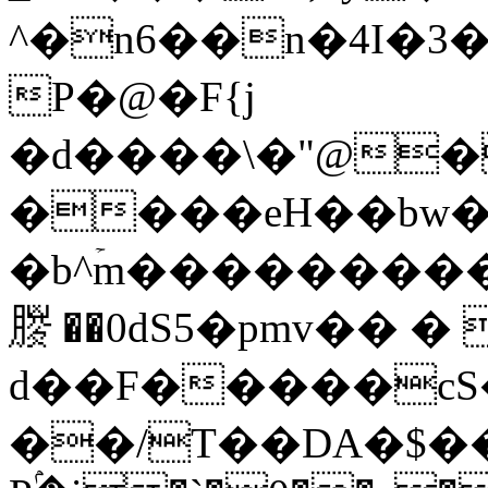
^�n6��n�4I�3
P�@�F{j
�d����\�"@�
����eH��bw��
�b^ۡm��������
䶽 ��0dS5�pmv�� 
d��F�����cS
��/T��DA�$�