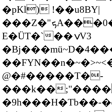
�pKl) !��u8BY|
���Z�"ܟA���0�̑6����)�Ϟ�?
E�ÜT�`��ݍV3
�Bj���mü~D�4��
��FYN��n�~�>~<�
@�#�����T�-
���k��;"���
�9h���H�Tb��-�