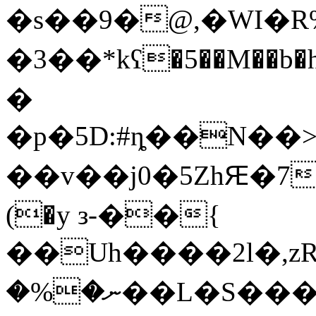
�s��9�@,�WI�R
�3��*kʕ�5��M��b�hɋ�+�ײ��th$����iE:�X�)F�5LE2L�w͑�Y�T��\xW8��L��ĩ�Л�A���_M��pm�����o
�
�p�5D:#ȵ��N��>
��v��j0�5ZhԘ�
(�y з-��{
��Uh����2l�,zR��9�ܠ������h$�{t�.�M/qo*�h�
�%�ނ��L�S���+g��'�le��Jst���?