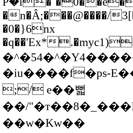
Pۢ�i�`�0��e
�n�Â;���@����/3[�
�0�}6nx
�q��'Ex*.�myc1)
�^�54�^�Y4���
�iu����f�ps-E
;/ e��뻛
��/"�т��8�_���E
��w�Kw��