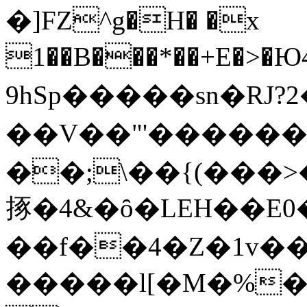
�]FZ^g�H� �x
1��B���*��+E�>
9hSp�����sn�RJ?2�
��V��"'�������~ro
��;\��{(���>
㧻�4&�ȏ�LEH��E0
��f��4�Z�1v��
�����l[�M�%�