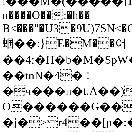
l���M�(�����]
n����O��:�h��
B<���"�U3�9U)7SN<�
蝈��:}E�M��어
��4ː�H�b�M�SpW
��tnN�4� !
�ӌ���n�t.A��
O������G��_�<�ip7x
�j�>r4��[p�