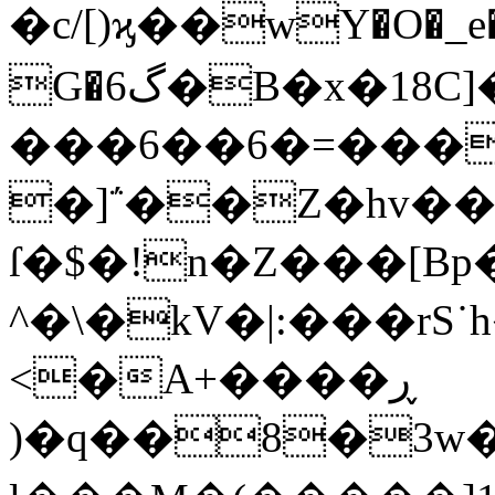
�c/[)ϗ��wY�O�_
G
�گ6�B�x�18C]�/|
���6��6�=���
�]΅��Ζ�hv��Mq
ſ�$�!n�Z���[Bp
^�\�kV�|:���rS
<�A+����ڕ
)�q��8�3