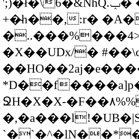
';)�ł�\6�&NhQ.ݕ� ��Ŕ�^]m˂�d�-
+�̴h��,:r� �A�
�..���%���4>
�X��UDx/� #��\
��HO��2aj�e��
*D��f����a]p�
ՋH�X�X-�F��٨%%�L|��1I]L�!
�,�a���l!�UB�|
`�`�^�lN��*