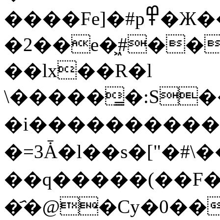
����Fe]�#p߾�Ж������+��{������
�2��e�͖#����
��lx��R�l
\�����̳�:S�
�i����������
�=3Ǡ�l��s�["�#\
��q�����(��F��
�҄�@�Cy�0��