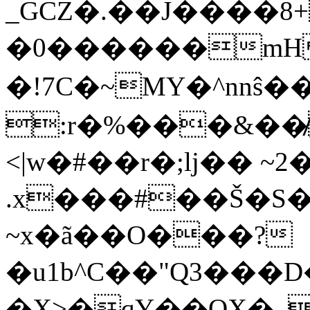
_GCZ�.��J����
�0������mHI�\��[
�!7C�~MY�^nnŝ�
:r�%���&��
<|w�#��r�;lj�� ~
.x���#��Š�S
~x�ã��O���?
�u1b^C��"Q3���
�X>�qY��OX�_