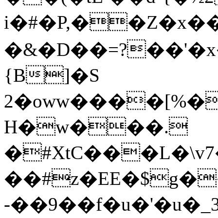
i�#�P,��Z�x�
�&�D��=?��'�x
{B]�S
2�oww����[%�
H�w���.
�#XtC���L�\v7
��#z�EE�$g�
-��9��f�u�'�u�_