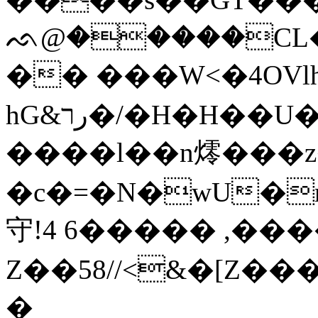
ᨒ@�����CL��
�� ���W<�4OVlh
hG&رר�/�H�H��U�u� &C�^��ʃ
����l��n燯��
�c�=�N�wU�nBu=Ⱥ9�qݿ��
守!4 6����� ,���
Z��58//<&�[Z�
�