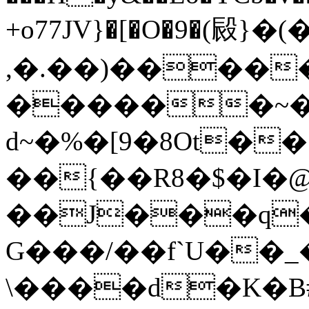
+o77JV}�[�O�9�(㲀}�
,�.��)��������ڌ���c�v�wr5��4��B��
������~����Wh�̩j&ͣD��4
d~�%�[9�8Ot��
��{��R8�$�I�@
��J���q�
G���/��f`U��
\����d�K�B