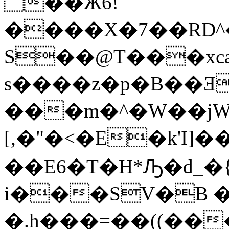
؅��Ӂ6!
����X�7��RD^�"Ɛ��A�~
S��@T���xc
s����z�p�B��Ǝ�
���m�^�W��jW
[,�"�<�E�k'I]
��E6�T�H*Ԡ�d_�{
i���SV�B �
�.h���=��((��