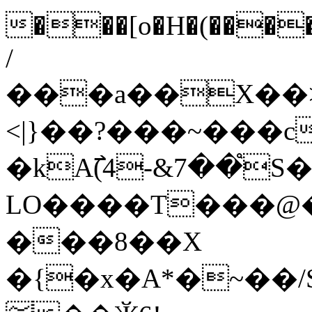
���[o�H�(��
/
���a��X��>4
<|}��?�
��~���c
�kA߯(4-&7��֩S�r
LO����T���@�ʾ��b�ISz��
���8��X
�{�x�A*�~��/