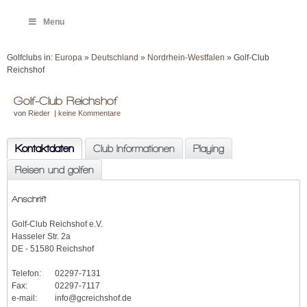
Menu
Golfclubs in:
Europa
»
Deutschland
»
Nordrhein-Westfalen
» Golf-Club
Reichshof
Golf-Club Reichshof
von
Rieder
|
keine Kommentare
Kontaktdaten
Club Informationen
Playing
Reisen und golfen
Anschrift
Golf-Club Reichshof e.V.
Hasseler Str. 2a
DE - 51580 Reichshof
Telefon:
02297-7131
Fax:
02297-7117
e-mail:
info@gcreichshof.de