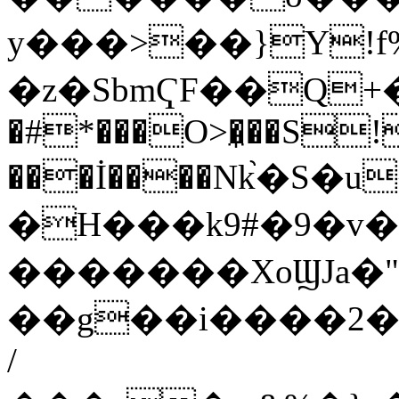
y���>��}Y!f
�z�SbmҀF��Q+�`
�#*���O>�̼��S!
���İ����Nk֙�S
�H���k9#�9�v
�������XoϢJa�"
��g��i����2
/