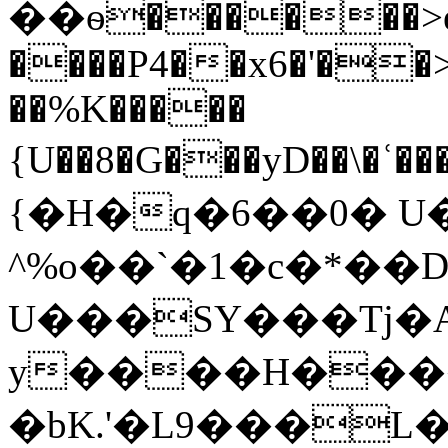
��ѳ������>e
����P4��x6�'��
��%K�����
{U��8�G���yD��\�ʿ���Ē�
{�H�q�6��0� U��m�D͆
^%o��`�1�c�*��
U���SY���Tj�
y����H���
�bK.'�L9���