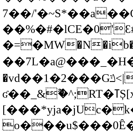
7��/'�~S*��a��Q
��%�#�lCE�0'Ԑ
�=�MW�N�ib��a$����0
��7L�a@���_�H�
�vd��1�2���Gݿ<|
ʛ��_&ޫ�^;RT�ߠȘ[x���c$6�a�Y����3�Z��N�LZ��#�����D�U�\;~�F�ۧL�_L��d��Q$TC�X�Fh����~
[���*yja�jUc�
o���u$���0Ȇ�