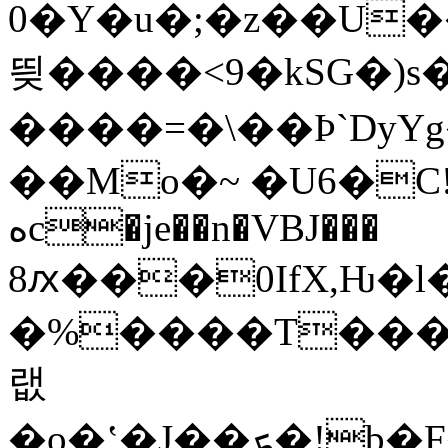
0�Y�u�;�z��U
띚����<9�kSG�)s
����=�\��Ϸ`DyY
��Mo�~ �U6�C
ەc�je��n�VBJ���
8ԕ���0IfX,Ƕ�
�%����T���
랪
�o�ʽ�J��ܟ�!b�F��*���14�U�ae�*�?