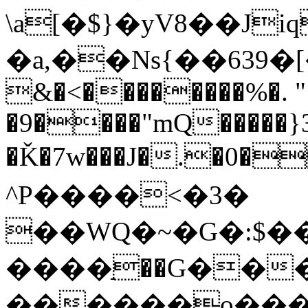
\a[�$}�yV8��Ji
�a,��Ns{��639�[
&�<��������%�. 
�9����"mQ�����}3
�Ǩ�7w���J�.�0�
^P����<�3�
��WQ�~�G�:$��Z�m�kU�"�E�
����ַ��G��
������o���x