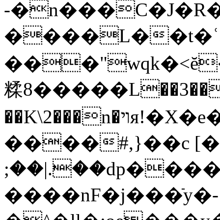
-�n���
C�J�R
����L��t�ʿ>7Y��L�nU�ڭ"�ݺ7�7C1���L�nV������՛�*;���M�d��F&7���F�
���"wqk�<ĕ
糅8�����L��3��\
��K\2���n�ױя!�X�e�o�W��m�}
����#,}��c [�
;��|.��dp����
����nF�j���ֿy�-