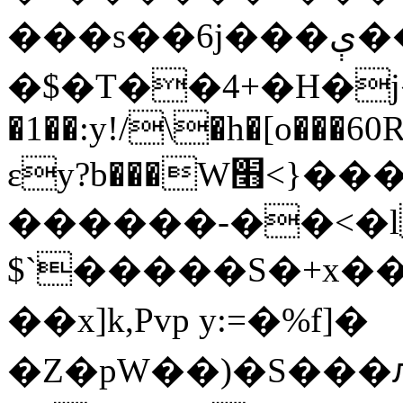
���s��6j���ې�����Ff��܃�A�,-
�$�T��4+�H�ϳ�
�1��:y!/\�h�[o���60
ɛy?b���W׫<}�����|�p�U���Ȳ!
������-��<�l��
$`�����S�+x��
��x]k,Pvp y:=�%f]�
�Z�pW��)�S���