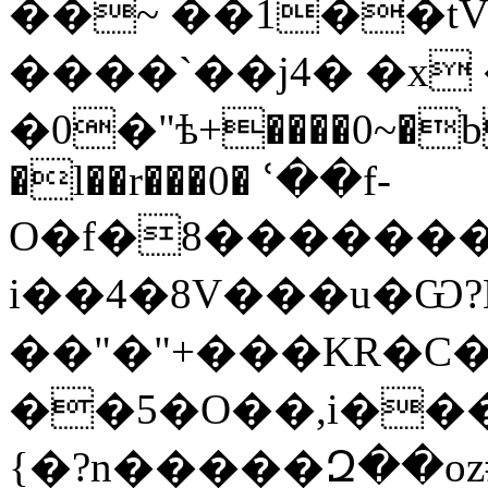
��~ ��1��tV
����`��j4� �x
�0�"ѣ+����0~�b
�
l��r���0� ՙ��f-
O�f�8�������w
i��4�8V���u�Ѡ
��"�"+���KR�C
��5�O��,i��
{�?n�����Զ��oz