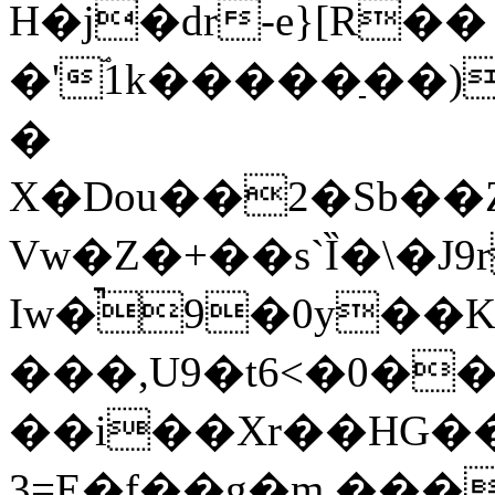
H�j�dr-e}[R��
�'ۘ1k�����ַ��)
�
X�Dou��2�Sb��Z�
Vw�Z�+��s`Ȉ�\�J9
Iw�̚9�0y��
���,U9�t6<�0���������7߿zL>��$��ѣ7��x��
��i��Xr��HG��
3=E�f��g�m ��