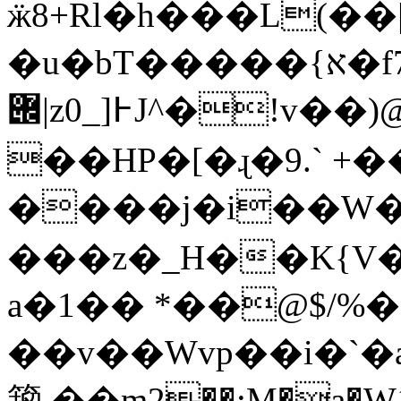
ӝ8+Rl�h���L(��
�u�bT�����{א�f7��9
݌|z0_]߅J^�!v��)@:&yH
��HP�[�ɻ�9.` +
����j�i��W�
���z�_H��K{V
a�1�� *��@$/%�
��v��Wvp��i�`�a
籀 ��m2��:M�a�W1