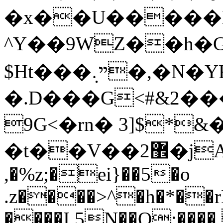
�x��U�����
^Y��9WZ��h�G
$Ht���ײ܉�,�N�YF�TJQ���~1��vaa������~c���_��i����z��0E��}
�.D���G<#&2��
9G<�rn� 3]$*&
�t��V��޾2�jA�(����&.~ �#
,�%z;�ei}��5�o
.z����>^�h�*��rD
����I 5N��O;����