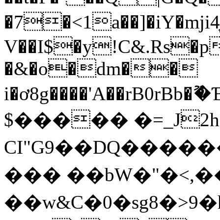
�7�<1a��]�iY�mji
V��I$�y!C&.Rs�p
�&�o�dm��
i�ơ8g����'A��rB0rBb�ޫ�Ɓ)��Uٿ�,d���HD
$����� �=_J2h�
CI"G9��DQ����
��� ��bW�"�<,
��w&C�0�sg8�>9�h