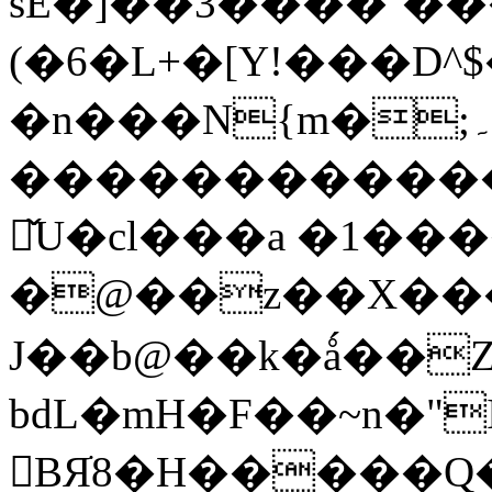
sE�]��3����`���
(�6�L+�[Y!���D^$
�n���N{m�;۔
������������
鞮̌U�cl���a �1��
�@��z��X�����
J��b@��k�ǻ��
bdL�mH�F��~n�"
BЯׂ8�H�����Q