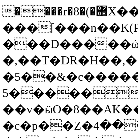
����r�8�(�܎X����i�=b�t�-
���[���n��K(PE
���D�����ώ
�,��T�DR�H��,�E�
�5��&�c�����
5�����Xl�
��v�ӹO�8��AK�
�c�p��Z�ߧ��4�+�@Pc��&�0�F