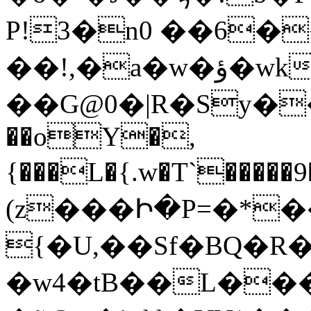
P!3�n0 ��6�
��!,�a�w�ؤ�wk;��͙��m��)�<��,f�z��:�(;�b�x���ι�|
��G@0�|R�Sy�
��oY�,
{���L�{.w�T`�����9�W�Q٤Ze1�77ڵ:9�����w���QHo�{�:����ʘpC�z�eY�,g177��������1�����u��=��NAС�k;�:���[�N.�����\�Ex�
(z���Ի�P=�*�
{�U,��Sf�BQ�R
�w4�tB��L��