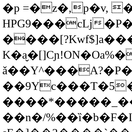
�p =�z�,p�v, 
HPG9���cLj�P�
����[?Kwf$]a��
K�a̬�[]Cɲ!ON�O
ǎ��Y^���A?�P�
��9Yc���T�5
����*�����_�
��n�/%��ȉ�b�F�