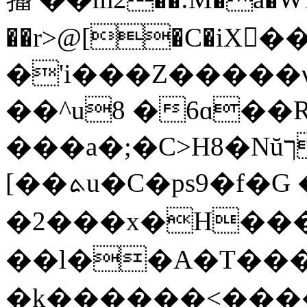
��r>@[�C�iX�
�'i���Z�����ν��&���rW��
��^u8 �6ɑ��
���a�;�C>H8�Nŭך.;����t����_J��qp�(HE.
[��ܬu�C�ps9�f�G �|���g���趻
�2���x�H��
��l��A�T��
�k������<���