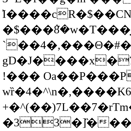
̕I����cR�$��CN
�$���ܵ8�w�T���
`��4�,���Θ�#�
gD�J����x�
!��� Oa��P���P
wȑ�4�^\n�,����K6
+�^(��)7L��7�r
�33�]̏���