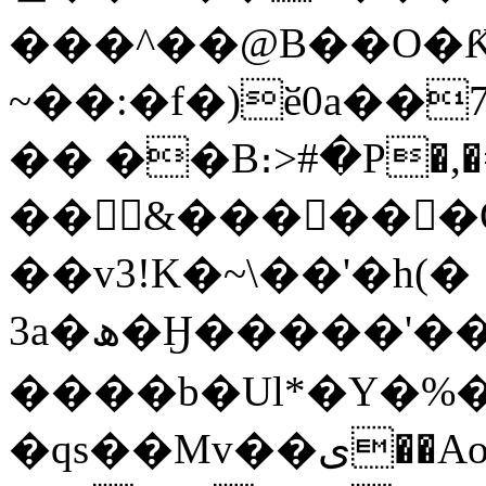
���^��@B��O�
~��:�f�)ӗ0a��
�� ��B։>#�P�,�=l
��&������
��v3!K�~\��'�h(�
3a�ھ�Ӈ�����'��ƴ"��I���G� ڻ�3[r�}-
����b�Ul*�Y�%
�ԛs��Mv��ى