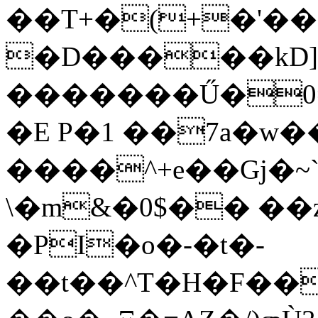
��T+�(+�'�
�D�����kD]�
�������Ű�ڠ��=0Sؐ_M˘����=�1�c���K�lO��҅�)��<���I�
�E P�1 ��7a�w�
����^+e��Gj�~`
\�m&�0$�� ��
�PI�o�-�t�-
��t��^T�H�F��