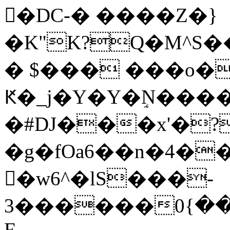
򑪉�DC-� ����Z�}
�K"K?Q�M^S�
� $��� ���o
Ԟ�_j�Y�Y�ٟN����t
�#DJ���x'�?
�g�fOa6��n�4��
󪜟�w6^�lS���-
3������ٺ��}0p]4�����S$\�����~�\�_��c�:�S��
E-