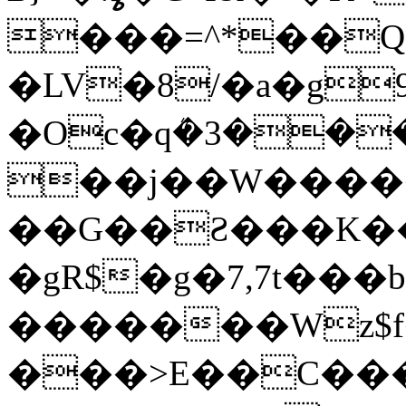
���=^*��Q
�LV�8/�a�g9
�Oc�qܳ�3���
��j��W������
��G��Ƨ���K��
�gR$�g�7,7t��
�������Wz$f
���>E��C��