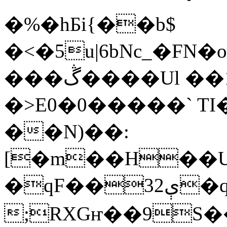
�%�hБi{��b$
�<�5u|6bNc_�FN
���ڴ����Ul ��1(>?P�9�!�:��!
�>E0�0�����` TI�
��N)��:
[�m��H��
�qF��32ې�q ���є�
;RXGҥ��9S