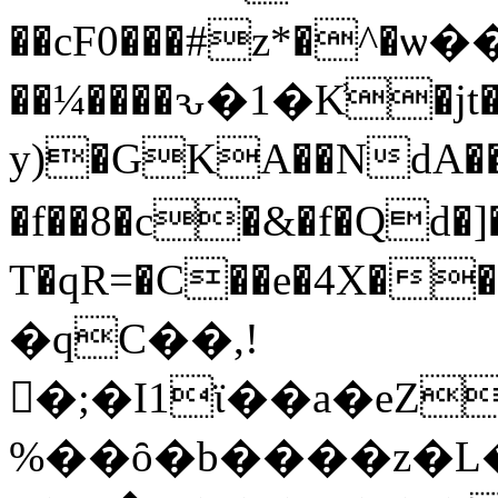
��cF0���#z*�^�ѡ
��¼����ԅ�1�K͗�jt
y)�GKA��NdA��
�f��8�c�&�f�Qd�]�jݘ��i�/ɕ���R
T�qR=�C��e�4X�
�qC��,!
�;�I1ϊ��a�eZ
%��ȏ�b����z�