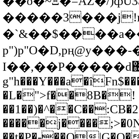
��o�~Ξ�=AZ�/)ȹÙ
�����3���j!m��
�`&��$����a��
p")p"O�D,pң@y���
I��,��P�����d΀M
g"h���Y���a�ȋFn$��
�L�">f��8B�!
��1��)�^��C��:CB�
�����j����;>�0
��t�P�-��Q|G�Q�