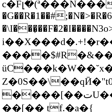
c�Fլ�(ª���N���n�֫f�zVu6׶�e��/̪.
�G��R�1��#;�N�>�R�6
�\I���̩��F�2�I����N3o>�}
i��X���d�.+!�r��
����$#R�&��~a
üC���k�W��˘x
Z�0S��\��qӢ�"t0�
����[��تU��n���#yop9FP�����Z�
��[�� tf.�a�{