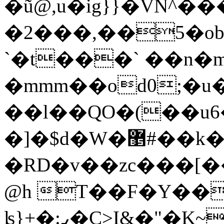
�ũ@,u�ig}}�VN^��
�2���,��5�ob
`�t���` ��n�m
�mmm��od0;�u�
��l��QO�(��u6
�]�$d�W�޵#��k��n�k ��-c ��0X���;/
�RD�v��zc���[�
@h T��F�Y��
ʪ}+�:ߩ�C>I&�"�K~���(rA�