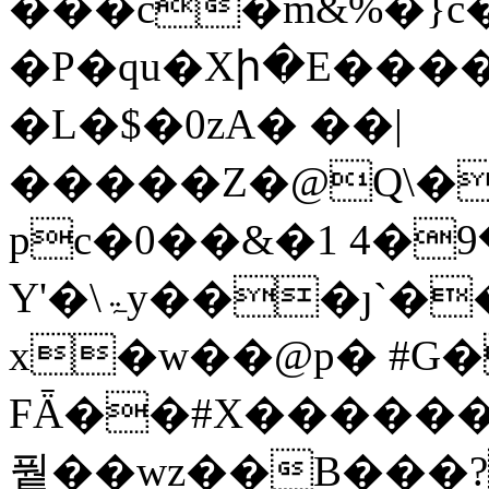
���c�m&%�}c
�P�qu�Xի�E����
�L�$�0zA� ��|
�����Z�@Q\�
pc�0��&�1 4�ߒ��9Pn
Y'�\ۃy���ȷ`��Iz�Rjݗo��r��wƇ�����u��=���zGv�=
x�w��@p� #G�
FǞ��#X������
풭��wz��B���