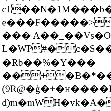
c1��N�1M���b
e���F�����˃
���|A��_��Vs�O
L�WP#�c�S��ϡ=
�Rb��%�Y���
��+�B�*��
(9R@�ġ�+�ʜ����E
d)m�mWH�vk�A�