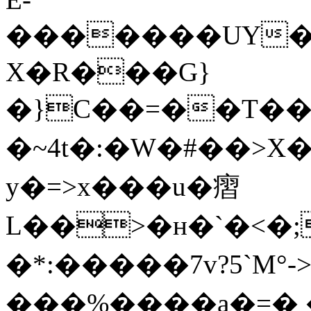
�������UY�
X�R���G}
�}C��=��T��c���bk
�~4t�:�W�#��>X�
y�=>x���u�㿇
L��>�н�`�<�;
�*:�����7v?5`M°-
���%����a�=� �Fz