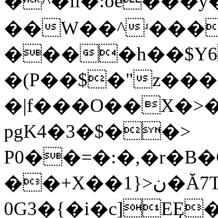
�^�ll�:oe���y���8������U�1g�ȧ#n�/7q�ؠ��Ga�
��W��^ʴ����g0р��پ3�L�#E�
����h��$Y6
�(P��$�"z���J���ݭ
�|f���O��X�>�
pgK4�3�$��>
P0��=�:�,�r�B
��+X��ن<{1�Ă7T�s��*�ؐs8�����Q@���+D��{�A=�
0G3�{�i�c]EĘ�$j�t8!3P�E