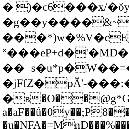
� )�c6���x/�ŏy
�g��y����&~
���*)w�%V�cE
˟���eP+d�'�MD�
��+s�u*p�W��=
�jFfZ�pӐ'-�
��:
�ʙ�O��@g*G��
a�aF��ǘ�0y��;P8�
�u�NFA�=MnD���%��� 