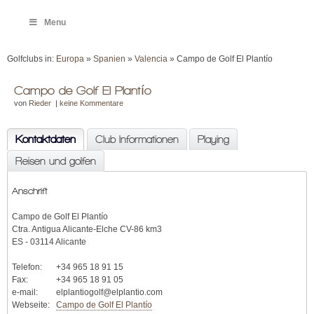
Menu
Golfclubs in:
Europa
»
Spanien
»
Valencia
» Campo de Golf El Plantío
Campo de Golf El Plantío
von
Rieder
|
keine Kommentare
Kontaktdaten
Club Informationen
Playing
Reisen und golfen
Anschrift
Campo de Golf El Plantío
Ctra. Antigua Alicante-Elche CV-86 km3
ES - 03114 Alicante
Telefon:
+34 965 18 91 15
Fax:
+34 965 18 91 05
e-mail:
elplantiogolf@elplantio.com
Webseite:
Campo de Golf El Plantío