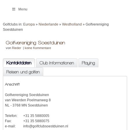
Menu
Golfclubs in:
Europa
»
Niederlande
»
Westholland
» Golfvereniging
Soestduinen
Golfvereniging Soestduinen
von
Rieder
|
keine Kommentare
Kontaktdaten
Club Informationen
Playing
Reisen und golfen
Anschrift
Golfvereniging Soestduinen
van Weerden Poelmanweg 8
NL - 3768 MN Soestduinen
Telefon:
+31 35 5880005
Fax:
+31 35 5880075
e-mail:
info@golfclubsoestduinen.nl