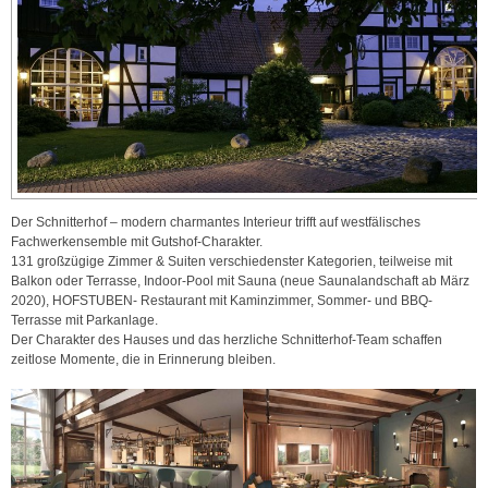
Der Schnitterhof – modern charmantes Interieur trifft auf westfälisches
Fachwerkensemble mit Gutshof-Charakter.
131 großzügige Zimmer & Suiten verschiedenster Kategorien, teilweise mit
Balkon oder Terrasse, Indoor-Pool mit Sauna (neue Saunalandschaft ab März
2020), HOFSTUBEN- Restaurant mit Kaminzimmer, Sommer- und BBQ-
Terrasse mit Parkanlage.
Der Charakter des Hauses und das herzliche Schnitterhof-Team schaffen
zeitlose Momente, die in Erinnerung bleiben.