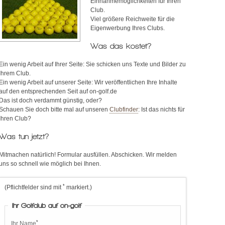
Einnahmemöglichkeiten für Ihren
Club.
Viel größere Reichweite für die
Eigenwerbung Ihres Clubs.
Was das kostet?
Ein wenig Arbeit auf Ihrer Seite: Sie schicken uns Texte und Bilder zu
Ihrem Club.
Ein wenig Arbeit auf unserer Seite: Wir veröffentlichen Ihre Inhalte
auf den entsprechenden Seit auf on-golf.de
Das ist doch verdammt günstig, oder?
Schauen Sie doch bitte mal auf unseren
Clubfinder
: Ist das nichts für
Ihren Club?
Was tun jetzt?
Mitmachen natürlich! Formular ausfüllen. Abschicken. Wir melden
uns so schnell wie möglich bei Ihnen.
*
(Pflichtfelder sind mit
markiert.)
Ihr Golfclub auf on-golf
*
Ihr Name