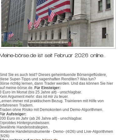
Meine-börse.de ist seit Februar 2026 online..
Sind Sie es auch leid? Dieses geheimtuende Börsengeflüstere,
diese Super-Tipps und sagenhaften Renditen? Was tun?
Börse richtig lernen, dann Trader werden. Und das können Sie hier
auf meine-börse.de.
Für Einsteiger:
3 Euro im Monat (bis 25 Jahre alt) - unschlagbar.
Kein Argument mehr: das ist mir zu teuer.
Lernen immer mit praktischem Bezug. Trainieren mit Hilfe von
erfahrenen Tradern.
Traden ohne Risiko mit Demokonten und Demo-Algorithmen.
Für Aufsteiger:
200 Euro im Jahr (ab 26 Jahre alt) - unschlagbar.
Erprobtes Hintergrundwissen.
Bewährte Handelsstrategien.
Moderne Handelsinstrumente - Demo- (4/26) und Live-Algorithmen
(6/26)