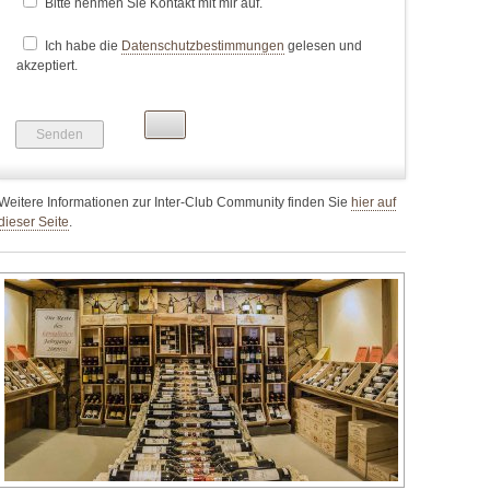
Bitte nehmen Sie Kontakt mit mir auf.
Ich habe die
Datenschutzbestimmungen
gelesen und
akzeptiert.
Bitte
lasse
dieses
Feld
leer.
Weitere Informationen zur Inter-Club Community finden Sie
hier auf
dieser Seite
.