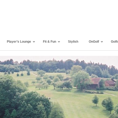
Player’s Lounge
Fit & Fun
Stylish
OnGolf
Golf