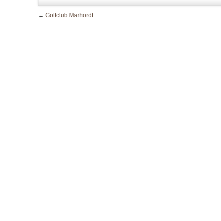
←
Golfclub Marhördt