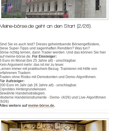
Meine-börse.de geht an den Start (2/26).
Sind Sie es auch leid? Dieses geheimtuende Börsengeflüstere,
diese Super-Tipps und sagenhaften Renditen? Was tun?
Börse richtig lernen, dann Trader werden. Und das können Sie hier
auf meine-börse.de.
Für Einsteiger:
3 Euro im Monat (bis 25 Jahre alt) - unschlagbar.
Kein Argument mehr: das ist mir zu teuer.
Lernen immer mit praktischem Bezug. Trainieren mit Hilfe von
erfahrenen Tradern.
Traden ohne Risiko mit Demokonten und Demo-Algorithmen.
Für Aufsteiger:
200 Euro im Jahr (ab 26 Jahre alt) - unschlagbar.
Erprobtes Hintergrundwissen.
Bewährte Handelsstrategien.
Moderne Handelsinstrumente - Demo- (4/26) und Live-Algorithmen
(6/26)
Alles weitere auf
meine-börse.de
.