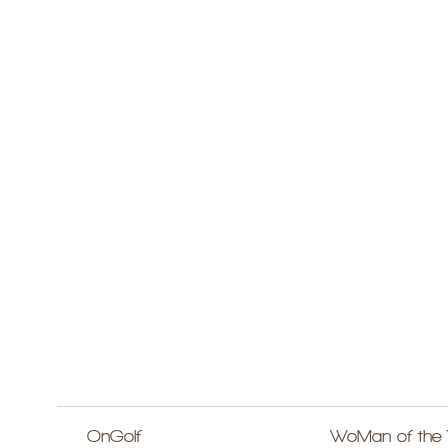
OnGolf
WoMan of the