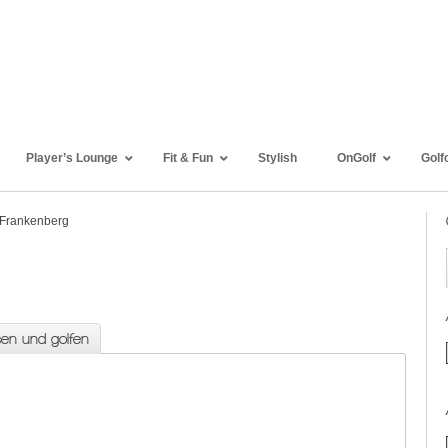
Player’s Lounge
Fit & Fun
Stylish
OnGolf
Golf
-Frankenberg
sen und golfen