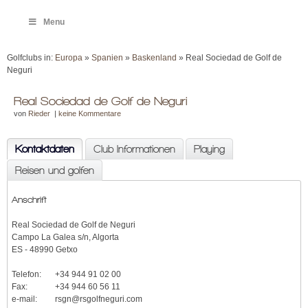
Menu
Golfclubs in:
Europa
»
Spanien
»
Baskenland
» Real Sociedad de Golf de
Neguri
Real Sociedad de Golf de Neguri
von
Rieder
|
keine Kommentare
Kontaktdaten
Club Informationen
Playing
Reisen und golfen
Anschrift
Real Sociedad de Golf de Neguri
Campo La Galea s/n, Algorta
ES - 48990 Getxo
Telefon:
+34 944 91 02 00
Fax:
+34 944 60 56 11
e-mail:
rsgn@rsgolfneguri.com