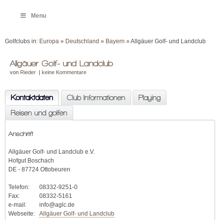
Menu
Golfclubs in:
Europa
»
Deutschland
»
Bayern
» Allgäuer Golf- und Landclub
Allgäuer Golf- und Landclub
von
Rieder
|
keine Kommentare
Kontaktdaten
Club Informationen
Playing
Reisen und golfen
Anschrift
Allgäuer Golf- und Landclub e.V.
Hofgut Boschach
DE - 87724 Ottobeuren
Telefon:
08332-9251-0
Fax:
08332-5161
e-mail:
info@aglc.de
Webseite:
Allgäuer Golf- und Landclub