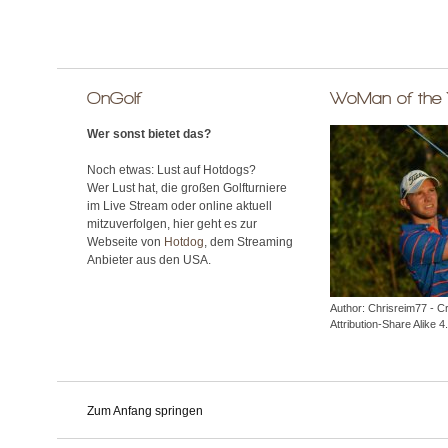
OnGolf
WoMan of the
Wer sonst bietet das?
Noch etwas: Lust auf Hotdogs?
Wer Lust hat, die großen Golfturniere
im Live Stream oder online aktuell
mitzuverfolgen, hier geht es zur
Webseite von
Hotdog
, dem Streaming
Anbieter aus den USA.
Author: Chrisreim77 - 
Attribution-Share Alike 4.
Zum Anfang springen