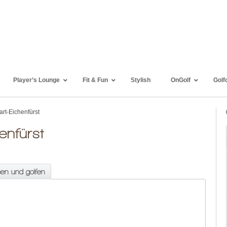
Player’s Lounge
Fit & Fun
Stylish
OnGolf
Golf
rt-Eichenfürst
enfürst
sen und golfen