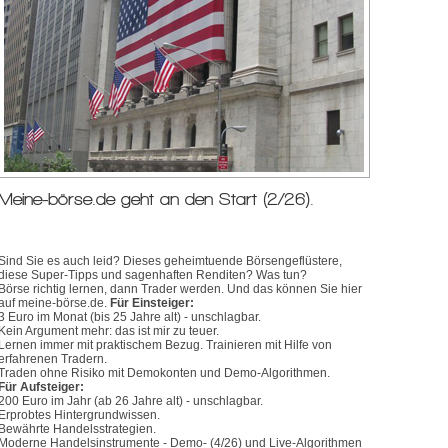
Meine-börse.de geht an den Start (2/26).
Sind Sie es auch leid? Dieses geheimtuende Börsengeflüstere,
diese Super-Tipps und sagenhaften Renditen? Was tun?
Börse richtig lernen, dann Trader werden. Und das können Sie hier
auf meine-börse.de.
Für Einsteiger:
3 Euro im Monat (bis 25 Jahre alt) - unschlagbar.
Kein Argument mehr: das ist mir zu teuer.
Lernen immer mit praktischem Bezug. Trainieren mit Hilfe von
erfahrenen Tradern.
Traden ohne Risiko mit Demokonten und Demo-Algorithmen.
Für Aufsteiger:
200 Euro im Jahr (ab 26 Jahre alt) - unschlagbar.
Erprobtes Hintergrundwissen.
Bewährte Handelsstrategien.
Moderne Handelsinstrumente - Demo- (4/26) und Live-Algorithmen