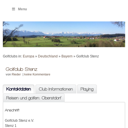
Menu
Golfclubs in:
Europa
»
Deutschland
»
Bayern
» Golfclub Stenz
Golfclub Stenz
von
Rieder
|
keine Kommentare
Kontaktdaten
Club Informationen
Playing
Reisen und golfen: Oberstdorf
Anschrift
Golfclub Stenz e.V.
Stenz 1