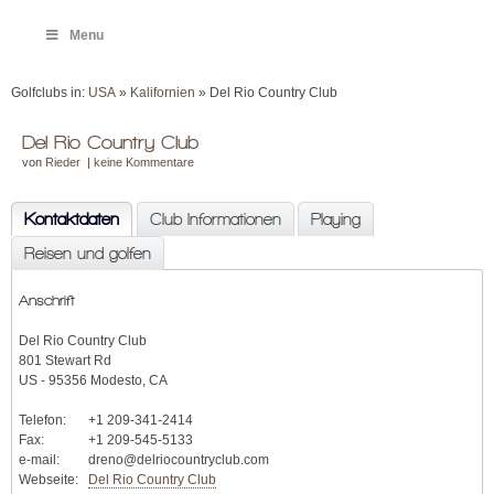
Menu
Golfclubs in:
USA
»
Kalifornien
» Del Rio Country Club
Del Rio Country Club
von
Rieder
|
keine Kommentare
Kontaktdaten
Club Informationen
Playing
Reisen und golfen
Anschrift
Del Rio Country Club
801 Stewart Rd
US - 95356 Modesto, CA
Telefon:
+1 209-341-2414
Fax:
+1 209-545-5133
e-mail:
dreno@delriocountryclub.com
Webseite:
Del Rio Country Club