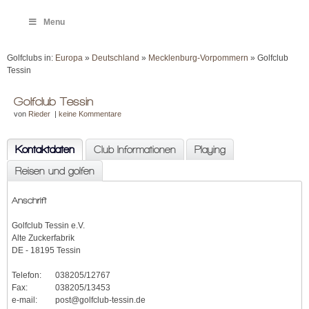
Menu
Golfclubs in:
Europa
»
Deutschland
»
Mecklenburg-Vorpommern
» Golfclub
Tessin
Golfclub Tessin
von
Rieder
|
keine Kommentare
Kontaktdaten
Club Informationen
Playing
Reisen und golfen
Anschrift
Golfclub Tessin e.V.
Alte Zuckerfabrik
DE - 18195 Tessin
Telefon:
038205/12767
Fax:
038205/13453
e-mail:
post@golfclub-tessin.de