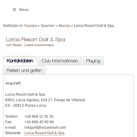
Menu
Golfclubs in:
Europa
»
Spanien
»
Murcia
» Lorca Resort Golf & Spa
Lorca Resort Golf & Spa
von
Rieder
|
keine Kommentare
Kontaktdaten
Club Informationen
Playing
Reisen und golfen
Anschrift
Lorca Resort Golf & Spa
RM11 Lorca-Aguilas, Exit 17, Paraje de Villareal
ES - 30813 Purias-Lorca
Telefon:
+34 968 11 35 35
Fax:
+34 968 40 90 96
e-mail:
infogolf@lorcaresort.com
Webseite:
Lorca Resort Golf & Spa