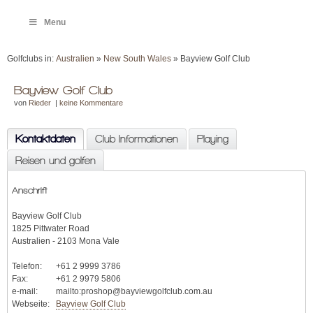
Menu
Golfclubs in:
Australien
»
New South Wales
» Bayview Golf Club
Bayview Golf Club
von
Rieder
|
keine Kommentare
Kontaktdaten
Club Informationen
Playing
Reisen und golfen
Anschrift
Bayview Golf Club
1825 Pittwater Road
Australien - 2103 Mona Vale
Telefon:
+61 2 9999 3786
Fax:
+61 2 9979 5806
e-mail:
mailto:proshop@bayviewgolfclub.com.au
Webseite:
Bayview Golf Club