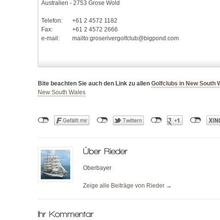
Australien - 2753 Grose Wold
Telefon:
+61 2 4572 1182
Fax:
+61 2 4572 2666
e-mail:
mailto:groserivergolfclub@bigpond.com
Bite beachten Sie auch den Link zu allen
Golfclubs in New South 
New South Wales
Über
Rieder
Oberbayer
Zeige alle Beiträge von
Rieder
→
Ihr Kommentar