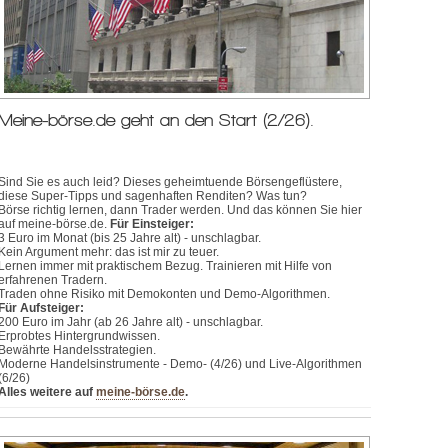
Meine-börse.de geht an den Start (2/26).
Sind Sie es auch leid? Dieses geheimtuende Börsengeflüstere,
diese Super-Tipps und sagenhaften Renditen? Was tun?
Börse richtig lernen, dann Trader werden. Und das können Sie hier
auf meine-börse.de.
Für Einsteiger:
3 Euro im Monat (bis 25 Jahre alt) - unschlagbar.
Kein Argument mehr: das ist mir zu teuer.
Lernen immer mit praktischem Bezug. Trainieren mit Hilfe von
erfahrenen Tradern.
Traden ohne Risiko mit Demokonten und Demo-Algorithmen.
Für Aufsteiger:
200 Euro im Jahr (ab 26 Jahre alt) - unschlagbar.
Erprobtes Hintergrundwissen.
Bewährte Handelsstrategien.
Moderne Handelsinstrumente - Demo- (4/26) und Live-Algorithmen
(6/26)
Alles weitere auf
meine-börse.de
.