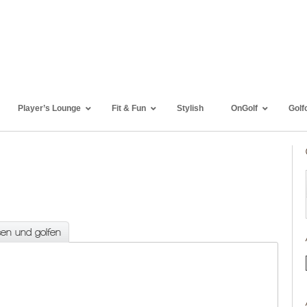
Player’s Lounge
Fit & Fun
Stylish
OnGolf
Golf
sen und golfen