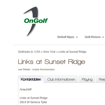
OnGolf Njuzz
Golf-Reisen
Golfclubs in:
USA
»
New York
» Links at Sunset Ridge
Links at Sunset Ridge
von
Rieder
|
keine Kommentare
Kontaktdaten
Club Informationen
Playing
Rei
Anschrift
Links at Sunset Ridge
2814 W Seneca Tpke