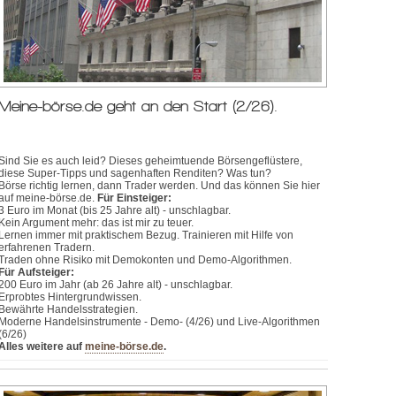
Meine-börse.de geht an den Start (2/26).
Sind Sie es auch leid? Dieses geheimtuende Börsengeflüstere,
diese Super-Tipps und sagenhaften Renditen? Was tun?
Börse richtig lernen, dann Trader werden. Und das können Sie hier
auf meine-börse.de.
Für Einsteiger:
3 Euro im Monat (bis 25 Jahre alt) - unschlagbar.
Kein Argument mehr: das ist mir zu teuer.
Lernen immer mit praktischem Bezug. Trainieren mit Hilfe von
erfahrenen Tradern.
Traden ohne Risiko mit Demokonten und Demo-Algorithmen.
Für Aufsteiger:
200 Euro im Jahr (ab 26 Jahre alt) - unschlagbar.
Erprobtes Hintergrundwissen.
Bewährte Handelsstrategien.
Moderne Handelsinstrumente - Demo- (4/26) und Live-Algorithmen
(6/26)
Alles weitere auf
meine-börse.de
.