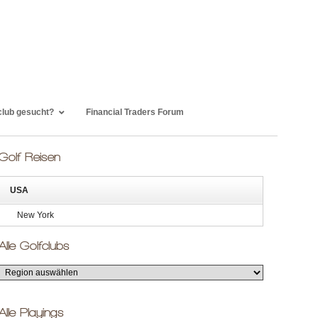
club gesucht?
Financial Traders Forum
Golf Reisen
USA
New York
Alle Golfclubs
Alle Playings