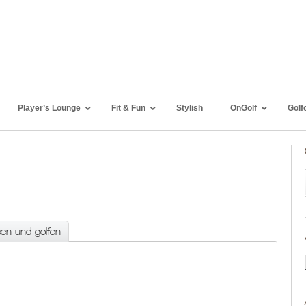
Player’s Lounge
Fit & Fun
Stylish
OnGolf
Golf
sen und golfen