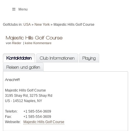
Menu
Golfclubs in:
USA
»
New York
» Majestic Hills Golf Course
Majestic Hills Golf Course
von
Rieder
|
keine Kommentare
Kontaktdaten
Club Informationen
Playing
Reisen und golfen
Anschrift
Majestic Hills Golf Course
3195 Shay Rd, 3275 Shay Rd
US - 14512 Naples, NY
Telefon:
+1 585-554-3609
Fax:
+1 585-554-3609
Webseite:
Majestic Hills Golf Course