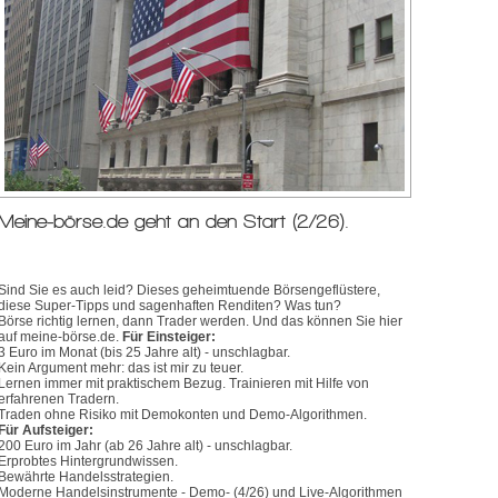
Meine-börse.de geht an den Start (2/26).
Sind Sie es auch leid? Dieses geheimtuende Börsengeflüstere,
diese Super-Tipps und sagenhaften Renditen? Was tun?
Börse richtig lernen, dann Trader werden. Und das können Sie hier
auf meine-börse.de.
Für Einsteiger:
3 Euro im Monat (bis 25 Jahre alt) - unschlagbar.
Kein Argument mehr: das ist mir zu teuer.
Lernen immer mit praktischem Bezug. Trainieren mit Hilfe von
erfahrenen Tradern.
Traden ohne Risiko mit Demokonten und Demo-Algorithmen.
Für Aufsteiger:
200 Euro im Jahr (ab 26 Jahre alt) - unschlagbar.
Erprobtes Hintergrundwissen.
Bewährte Handelsstrategien.
Moderne Handelsinstrumente - Demo- (4/26) und Live-Algorithmen