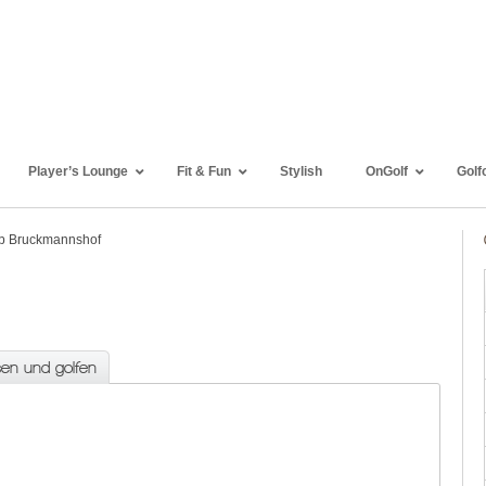
Player’s Lounge
Fit & Fun
Stylish
OnGolf
Golf
ub Bruckmannshof
sen und golfen