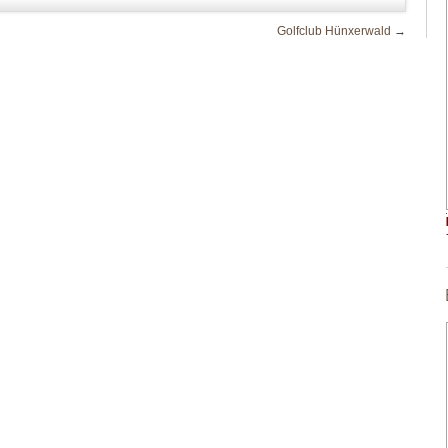
Golfclub Hünxerwald
→