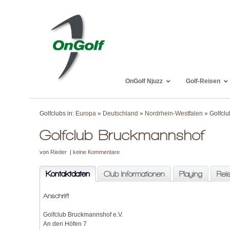
OnGolf Njuzz
Golf-Reisen
Golfclubs in:
Europa
»
Deutschland
»
Nordrhein-Westfalen
» Golfcl
Golfclub Bruckmannshof
von
Rieder
|
keine Kommentare
Kontaktdaten
Club Informationen
Playing
Rei
Anschrift
Golfclub Bruckmannshof e.V.
An den Höfen 7