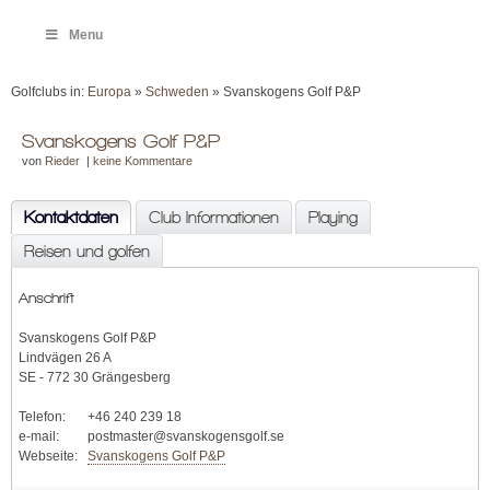
Menu
Golfclubs in:
Europa
»
Schweden
» Svanskogens Golf P&P
Svanskogens Golf P&P
von
Rieder
|
keine Kommentare
Kontaktdaten
Club Informationen
Playing
Reisen und golfen
Anschrift
Svanskogens Golf P&P
Lindvägen 26 A
SE - 772 30 Grängesberg
Telefon:
+46 240 239 18
e-mail:
postmaster@svanskogensgolf.se
Webseite:
Svanskogens Golf P&P