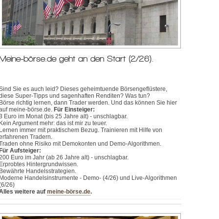
Meine-börse.de geht an den Start (2/26).
Sind Sie es auch leid? Dieses geheimtuende Börsengeflüstere,
diese Super-Tipps und sagenhaften Renditen? Was tun?
Börse richtig lernen, dann Trader werden. Und das können Sie hier
auf meine-börse.de.
Für Einsteiger:
3 Euro im Monat (bis 25 Jahre alt) - unschlagbar.
Kein Argument mehr: das ist mir zu teuer.
Lernen immer mit praktischem Bezug. Trainieren mit Hilfe von
erfahrenen Tradern.
Traden ohne Risiko mit Demokonten und Demo-Algorithmen.
Für Aufsteiger:
200 Euro im Jahr (ab 26 Jahre alt) - unschlagbar.
Erprobtes Hintergrundwissen.
Bewährte Handelsstrategien.
Moderne Handelsinstrumente - Demo- (4/26) und Live-Algorithmen
(6/26)
Alles weitere auf
meine-börse.de
.