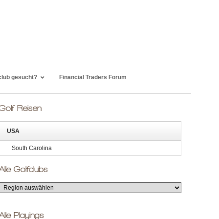
club gesucht?
Financial Traders Forum
Golf Reisen
USA
South Carolina
Alle Golfclubs
Alle Playings