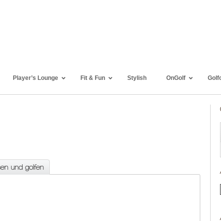
Player’s Lounge
Fit & Fun
Stylish
OnGolf
Golf
sen und golfen