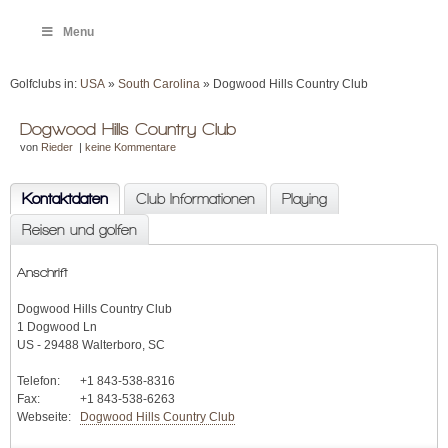
Menu
Golfclubs in:
USA
»
South Carolina
» Dogwood Hills Country Club
Dogwood Hills Country Club
von
Rieder
|
keine Kommentare
Kontaktdaten
Club Informationen
Playing
Reisen und golfen
Anschrift
Dogwood Hills Country Club
1 Dogwood Ln
US - 29488 Walterboro, SC
Telefon:
+1 843-538-8316
Fax:
+1 843-538-6263
Webseite:
Dogwood Hills Country Club