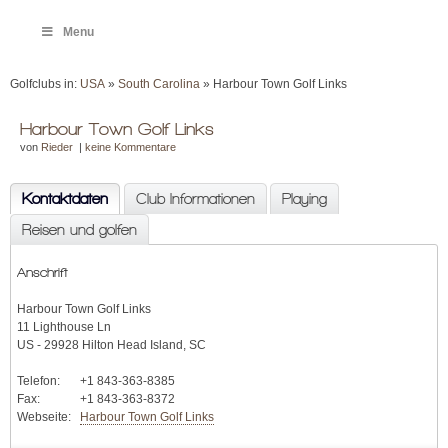
Menu
Golfclubs in:
USA
»
South Carolina
» Harbour Town Golf Links
Harbour Town Golf Links
von
Rieder
|
keine Kommentare
Kontaktdaten
Club Informationen
Playing
Reisen und golfen
Anschrift
Harbour Town Golf Links
11 Lighthouse Ln
US - 29928 Hilton Head Island, SC
Telefon:
+1 843-363-8385
Fax:
+1 843-363-8372
Webseite:
Harbour Town Golf Links