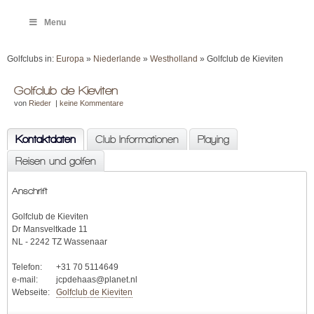
Menu
Golfclubs in:
Europa
»
Niederlande
»
Westholland
» Golfclub de Kieviten
Golfclub de Kieviten
von
Rieder
|
keine Kommentare
Kontaktdaten
Club Informationen
Playing
Reisen und golfen
Anschrift
Golfclub de Kieviten
Dr Mansveltkade 11
NL - 2242 TZ Wassenaar
Telefon:
+31 70 5114649
e-mail:
jcpdehaas@planet.nl
Webseite:
Golfclub de Kieviten