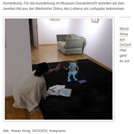
Anmerkung: Für die Ausstellung im Museum Grevenbroich konnten wir den
zweiten Akt aus der Werkreihe Zirkus des Lebens als Leihgabe bekommen.
Meral
Alma
auf
OnGolf
Hier
geht
es zur
Abb.: Kleiner König, 2023/2024, Hologramm.