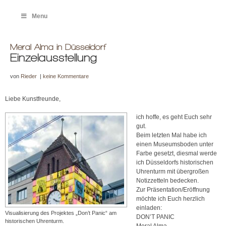
Menu
Meral Alma in Düsseldorf
Einzelausstellung
von
Rieder
|
keine Kommentare
Liebe Kunstfreunde,
ich hoffe, es geht Euch sehr
gut.
Beim letzten Mal habe ich
einen Museumsboden unter
Farbe gesetzt, diesmal werde
ich Düsseldorfs historischen
Uhrenturm mit übergroßen
Notizzetteln bedecken.
Zur Präsentation/Eröffnung
möchte ich Euch herzlich
einladen:
Visualisierung des Projektes „Don’t Panic“ am
DON’T PANIC
historischen Uhrenturm.
Meral Alma