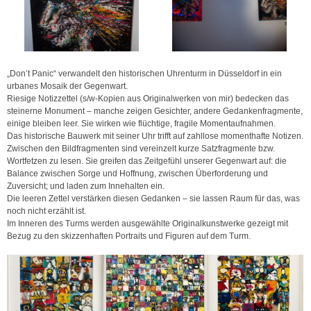
„Don’t Panic“ verwandelt den historischen Uhrenturm in Düsseldorf in ein
urbanes Mosaik der Gegenwart.
Riesige Notizzettel (s/w-Kopien aus Originalwerken von mir) bedecken das
steinerne Monument – manche zeigen Gesichter, andere Gedankenfragmente,
einige bleiben leer. Sie wirken wie flüchtige, fragile Momentaufnahmen.
Das historische Bauwerk mit seiner Uhr trifft auf zahllose momenthafte Notizen.
Zwischen den Bildfragmenten sind vereinzelt kurze Satzfragmente bzw.
Wortfetzen zu lesen. Sie greifen das Zeitgefühl unserer Gegenwart auf: die
Balance zwischen Sorge und Hoffnung, zwischen Überforderung und
Zuversicht; und laden zum Innehalten ein.
Die leeren Zettel verstärken diesen Gedanken – sie lassen Raum für das, was
noch nicht erzählt ist.
Im Inneren des Turms werden ausgewählte Originalkunstwerke gezeigt mit
Bezug zu den skizzenhaften Portraits und Figuren auf dem Turm.