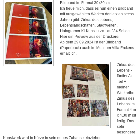
Bildband im Format 30x30cm.
Ich freue mich, dass es nun einen Bildband
mit ausgewählten Werken der letzten sechs
Jahren gibt: Zirkus des Lebens,
Lebenslandschaften, Stadtwelten,
Hologramm-KI-Kunst u.v.m. auf 84 Seiten.
Hier ein Preview aus der Druckerei.
Ab dem 29.09.2024 ist der Bildband
(Paperback) auch im Museum Villa Erckens
erhältlich.
Zirkus des
Lebens -
fünfter Akt
Teil V
meiner
Werkreihe
Zirkus des
Lebens im
Format 4 m
x 4,30 m ist
fertig. Das
sehr
besondere
Kunstwerk wird in Kürze in sein neues Zuhause einziehen.