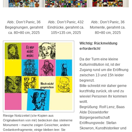
Abb.: Don’t Panic, 36
Abb.: Don’t Panic, 432
Abb.: Don’t Panic, 36
Begegnungen, gerahmt
Eindrücke, gerahmt ca.
Momente, gerahmt ca.
ca. 80×80 cm, 2025
105×135 cm, 2025
80×80 cm, 2025
Wichtig: Rückmeldung
erforderlich!
Da der Turm eine kleine
Kulturinstitution ist, ist der
Zugang rund um die Eröffnung
zwischen 13 und 15h leider
begrenzt.
Bitte schreibt mir daher gerne
kurzfristig zurück, ob und zu
wieviel Personen Ihr kommen
wollt.
Begrüßung: Rolf Lenz, Baas
Alde Düsseldorfer
Riesige Notizzettel (s/w-Kopien aus
Bürgergesellschaft
Originalwerken von mir) bedecken das steinerne
Eröffnungsrede: Stefan
Monument – manche zeigen Gesichter, andere
Skowron, Kunsthistoriker und
Gedankenfragmente, einige bleiben leer. Sie