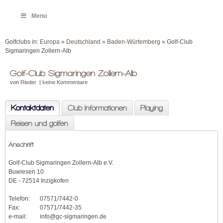
Menu
Golfclubs in:
Europa
»
Deutschland
»
Baden-Würtemberg
» Golf-Club
Sigmaringen Zollern-Alb
Golf-Club Sigmaringen Zollern-Alb
von
Rieder
|
keine Kommentare
Kontaktdaten
Club Informationen
Playing
Reisen und golfen
Anschrift
Golf-Club Sigmaringen Zollern-Alb e.V.
Buwiesen 10
DE - 72514 Inzigkofen
Telefon:
07571/7442-0
Fax:
07571/7442-35
e-mail:
info@gc-sigmaringen.de