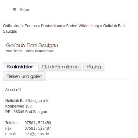
Menu
Golfclubs in:
Europa
»
Deutschland
»
Baden-Würtemberg
» Golfclub Bad
Saulgau
Golfclub Bad Saulgau
von
Rieder
|
keine Kommentare
Kontaktdaten
Club Informationen
Playing
Reisen und golfen
Anschrift
Golfclub Bad Saulgau e.V.
Koppelweg 103
DE - 88348 Bad Saulgau
Telefon:
07581 / 527459
Fax:
07581 / 527487
e-mail:
info@gc-bs.de