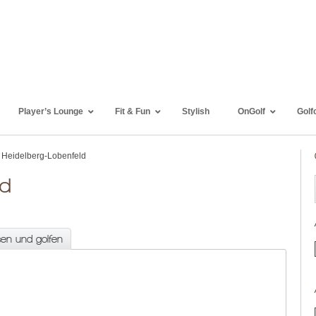
Player’s Lounge
Fit & Fun
Stylish
OnGolf
Golf
 Heidelberg-Lobenfeld
ld
sen und golfen