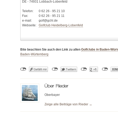
DE - 74931 Lobbach-Lobenfeld
Telefon:
0 62 26 - 95 21 10
Fax:
0 62 26 - 95 21 11
e-mail:
golf@gchl.de
Webseite:
Golfclub Heidelberg-Lobenfeld
Bite beachten Sie auch den Link zu allen
Golfclubs in Baden-Wür
Baden-Würtemberg
Über
Rieder
Oberbayer
Zeige alle Beiträge von
Rieder
→