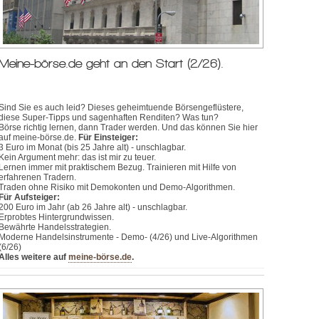
Meine-börse.de geht an den Start (2/26).
Sind Sie es auch leid? Dieses geheimtuende Börsengeflüstere,
diese Super-Tipps und sagenhaften Renditen? Was tun?
Börse richtig lernen, dann Trader werden. Und das können Sie hier
auf meine-börse.de.
Für Einsteiger:
3 Euro im Monat (bis 25 Jahre alt) - unschlagbar.
Kein Argument mehr: das ist mir zu teuer.
Lernen immer mit praktischem Bezug. Trainieren mit Hilfe von
erfahrenen Tradern.
Traden ohne Risiko mit Demokonten und Demo-Algorithmen.
Für Aufsteiger:
200 Euro im Jahr (ab 26 Jahre alt) - unschlagbar.
Erprobtes Hintergrundwissen.
Bewährte Handelsstrategien.
Moderne Handelsinstrumente - Demo- (4/26) und Live-Algorithmen
(6/26)
Alles weitere auf
meine-börse.de
.