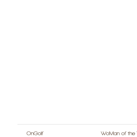
OnGolf
WoMan of the