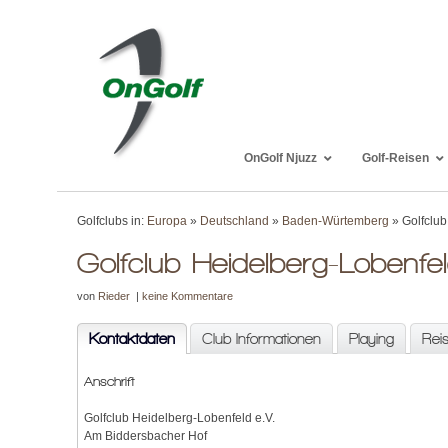
OnGolf Njuzz
Golf-Reisen
Golfclubs in:
Europa
»
Deutschland
»
Baden-Würtemberg
» Golfclub
Golfclub Heidelberg-Lobenfe
von
Rieder
|
keine Kommentare
Kontaktdaten
Club Informationen
Playing
Rei
Anschrift
Golfclub Heidelberg-Lobenfeld e.V.
Am Biddersbacher Hof