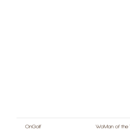
OnGolf
WoMan of the