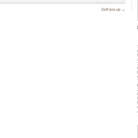
Golf you up
→