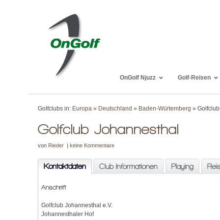
OnGolf Njuzz
Golf-Reisen
Golfclubs in:
Europa
»
Deutschland
»
Baden-Würtemberg
» Golfclub
Golfclub Johannesthal
von
Rieder
|
keine Kommentare
Kontaktdaten
Club Informationen
Playing
Rei
Anschrift
Golfclub Johannesthal e.V.
Johannesthaler Hof