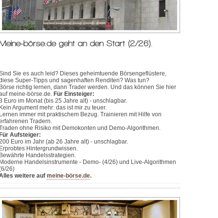
Meine-börse.de geht an den Start (2/26).
Sind Sie es auch leid? Dieses geheimtuende Börsengeflüstere,
diese Super-Tipps und sagenhaften Renditen? Was tun?
Börse richtig lernen, dann Trader werden. Und das können Sie hier
auf meine-börse.de.
Für Einsteiger:
3 Euro im Monat (bis 25 Jahre alt) - unschlagbar.
Kein Argument mehr: das ist mir zu teuer.
Lernen immer mit praktischem Bezug. Trainieren mit Hilfe von
erfahrenen Tradern.
Traden ohne Risiko mit Demokonten und Demo-Algorithmen.
Für Aufsteiger:
200 Euro im Jahr (ab 26 Jahre alt) - unschlagbar.
Erprobtes Hintergrundwissen.
Bewährte Handelsstrategien.
Moderne Handelsinstrumente - Demo- (4/26) und Live-Algorithmen
(6/26)
Alles weitere auf
meine-börse.de
.