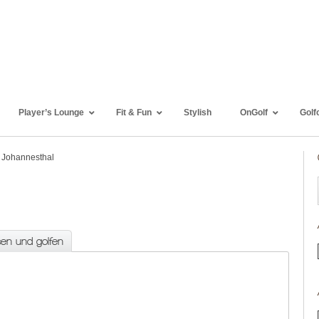
Player’s Lounge
Fit & Fun
Stylish
OnGolf
Golf
 Johannesthal
sen und golfen