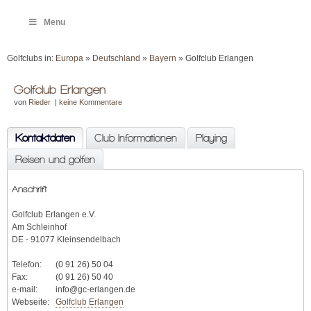
Menu
Golfclubs in:
Europa
»
Deutschland
»
Bayern
» Golfclub Erlangen
Golfclub Erlangen
von
Rieder
|
keine Kommentare
Kontaktdaten
Club Informationen
Playing
Reisen und golfen
Anschrift
Golfclub Erlangen e.V.
Am Schleinhof
DE - 91077 Kleinsendelbach
Telefon:
(0 91 26) 50 04
Fax:
(0 91 26) 50 40
e-mail:
info@gc-erlangen.de
Webseite:
Golfclub Erlangen