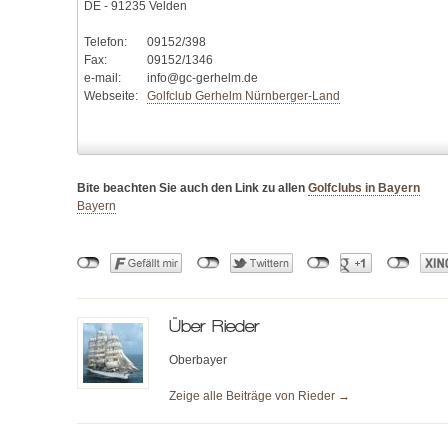
DE - 91235 Velden
Telefon:
09152/398
Fax:
09152/1346
e-mail:
info@gc-gerhelm.de
Webseite:
Golfclub Gerhelm Nürnberger-Land
Bite beachten Sie auch den Link zu allen
Golfclubs in Bayern
Bayern
Über
Rieder
Oberbayer
Zeige alle Beiträge von
Rieder
→