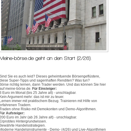
Meine-börse.de geht an den Start (2/26).
Sind Sie es auch leid? Dieses geheimtuende Börsengeflüstere,
diese Super-Tipps und sagenhaften Renditen? Was tun?
Börse richtig lernen, dann Trader werden. Und das können Sie hier
auf meine-börse.de.
Für Einsteiger:
3 Euro im Monat (bis 25 Jahre alt) - unschlagbar.
Kein Argument mehr: das ist mir zu teuer.
Lernen immer mit praktischem Bezug. Trainieren mit Hilfe von
erfahrenen Tradern.
Traden ohne Risiko mit Demokonten und Demo-Algorithmen.
Für Aufsteiger:
200 Euro im Jahr (ab 26 Jahre alt) - unschlagbar.
Erprobtes Hintergrundwissen.
Bewährte Handelsstrategien.
Moderne Handelsinstrumente - Demo- (4/26) und Live-Algorithmen