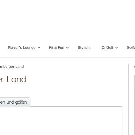
Player’s Lounge
Fit & Fun
Stylish
OnGolf
Golf
ürnberger-Land
er-Land
sen und golfen