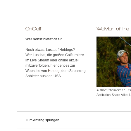
OnGolf
WoMan of the
Wer sonst bietet das?
Noch etwas: Lust auf Hotdogs?
Wer Lust hat, die großen Golfturniere
im Live Stream oder online aktuell
mitzuverfolgen, hier geht es zur
Webseite von
Hotdog
, dem Streaming
Anbieter aus den USA.
Author: Chrisreim77 - 
Attribution-Share Alike 4.
Zum Anfang springen