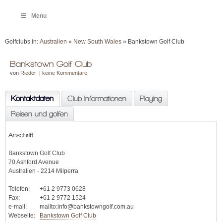
Menu
Golfclubs in:
Australien
»
New South Wales
» Bankstown Golf Club
Bankstown Golf Club
von
Rieder
|
keine Kommentare
Kontaktdaten
Club Informationen
Playing
Reisen und golfen
Anschrift
Bankstown Golf Club
70 Ashford Avenue
Australien - 2214 Milperra
Telefon:
+61 2 9773 0628
Fax:
+61 2 9772 1524
e-mail:
mailto:info@bankstowngolf.com.au
Webseite:
Bankstown Golf Club