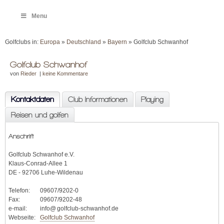
Menu
Golfclubs in:
Europa
»
Deutschland
»
Bayern
» Golfclub Schwanhof
Golfclub Schwanhof
von
Rieder
|
keine Kommentare
Kontaktdaten
Club Informationen
Playing
Reisen und golfen
Anschrift
Golfclub Schwanhof e.V.
Klaus-Conrad-Allee 1
DE - 92706 Luhe-Wildenau
Telefon:
09607/9202-0
Fax:
09607/9202-48
e-mail:
info@ golfclub-schwanhof.de
Webseite:
Golfclub Schwanhof