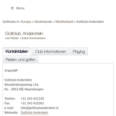
Menu
Golfclubs in:
Europa
»
Niederlande
»
Westholland
» Golfclub Anderstein
Golfclub Anderstein
von
Rieder
|
keine Kommentare
Kontaktdaten
Club Informationen
Playing
Reisen und golfen
Anschrift
Golfclub Anderstein
Woudenbergseweg 13a
NL - 3953 ME Maarsbergen
Telefon:
+31 343 431330
Fax:
+31 343 432062
e-mail:
info@golfclubanderstein.nl
Webseite:
Golfclub Anderstein