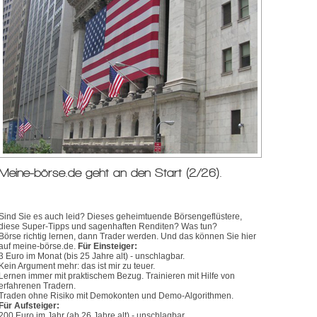
Meine-börse.de geht an den Start (2/26).
Sind Sie es auch leid? Dieses geheimtuende Börsengeflüstere,
diese Super-Tipps und sagenhaften Renditen? Was tun?
Börse richtig lernen, dann Trader werden. Und das können Sie hier
auf meine-börse.de.
Für Einsteiger:
3 Euro im Monat (bis 25 Jahre alt) - unschlagbar.
Kein Argument mehr: das ist mir zu teuer.
Lernen immer mit praktischem Bezug. Trainieren mit Hilfe von
erfahrenen Tradern.
Traden ohne Risiko mit Demokonten und Demo-Algorithmen.
Für Aufsteiger:
200 Euro im Jahr (ab 26 Jahre alt) - unschlagbar.