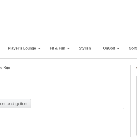
Player’s Lounge
Fit & Fun
Stylish
OnGolf
Golf
e Rijn
sen und golfen