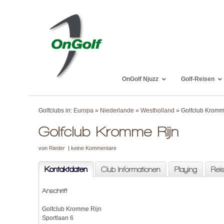
OnGolf Njuzz
Golf-Reisen
Golfclubs in:
Europa
»
Niederlande
»
Westholland
» Golfclub Kromm
Golfclub Kromme Rijn
von
Rieder
|
keine Kommentare
Kontaktdaten
Club Informationen
Playing
Rei
Anschrift
Golfclub Kromme Rijn
Sportlaan 6