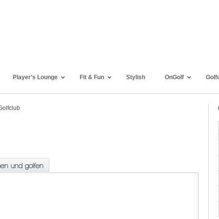
Player’s Lounge
Fit & Fun
Stylish
OnGolf
Golf
olfclub
sen und golfen