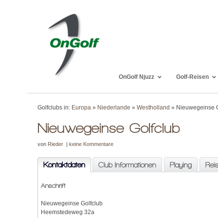
OnGolf Njuzz
Golf-Reisen
Golfclubs in:
Europa
»
Niederlande
»
Westholland
» Nieuwegeinse G
Nieuwegeinse Golfclub
von
Rieder
|
keine Kommentare
Kontaktdaten
Club Informationen
Playing
Rei
Anschrift
Nieuwegeinse Golfclub
Heemstedeweg 32a