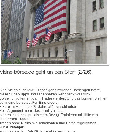
Meine-börse.de geht an den Start (2/26).
Sind Sie es auch leid? Dieses geheimtuende Börsengeflüstere,
diese Super-Tipps und sagenhaften Renditen? Was tun?
Börse richtig lernen, dann Trader werden. Und das können Sie hier
auf meine-börse.de.
Für Einsteiger:
3 Euro im Monat (bis 25 Jahre alt) - unschlagbar.
Kein Argument mehr: das ist mir zu teuer.
Lernen immer mit praktischem Bezug. Trainieren mit Hilfe von
erfahrenen Tradern.
Traden ohne Risiko mit Demokonten und Demo-Algorithmen.
Für Aufsteiger:
200 Euro im Jahr (ab 26 Jahre alt) - unschlagbar.