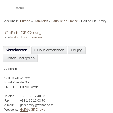
Menu
Golfclubs in:
Europa
»
Frankreich
»
Paris-Ile-de-France
» Golf de Gif-Chevry
Golf de Gif-Chevry
von
Rieder
|
keine Kommentare
Kontaktdaten
Club Informationen
Playing
Reisen und golfen
Anschrift
Golf de Gif-Chevry
Rond Point du Golf
FR - 91190 Gif-sur-Yvette
Telefon:
+33 1 60 12 40 33
Fax:
+33 1 60 12 03 70
e-mail:
golfchevry@wanadoo.fr
Webseite:
Golf de Gif-Chevry