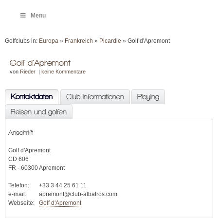
Menu
Golfclubs in:
Europa
»
Frankreich
»
Picardie
» Golf d'Apremont
Golf d'Apremont
von
Rieder
|
keine Kommentare
Kontaktdaten
Club Informationen
Playing
Reisen und golfen
Anschrift
Golf d'Apremont
CD 606
FR - 60300 Apremont
Telefon:
+33 3 44 25 61 11
e-mail:
apremont@club-albatros.com
Webseite:
Golf d'Apremont