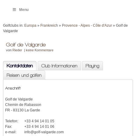
Menu
Golfclubs in:
Europa
»
Frankreich
»
Provence - Alpes - Côte d'Azur
» Golf de
Valgarde
Golf de Valgarde
von
Rieder
|
keine Kommentare
Kontaktdaten
Club Informationen
Playing
Reisen und golfen
Anschrift
Golf de Valgarde
Chemin de Rabasson
FR - 83130 La Garde
Telefon:
+33 4 94 14 01 05
Fax:
+33 4 94 14 01 06
e-mail:
info@golf-valgarde.com