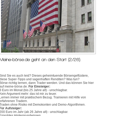
Meine-börse.de geht an den Start (2/26).
Sind Sie es auch leid? Dieses geheimtuende Börsengeflüstere,
diese Super-Tipps und sagenhaften Renditen? Was tun?
Börse richtig lernen, dann Trader werden. Und das können Sie hier
auf meine-börse.de.
Für Einsteiger:
3 Euro im Monat (bis 25 Jahre alt) - unschlagbar.
Kein Argument mehr: das ist mir zu teuer.
Lernen immer mit praktischem Bezug. Trainieren mit Hilfe von
erfahrenen Tradern.
Traden ohne Risiko mit Demokonten und Demo-Algorithmen.
Für Aufsteiger:
200 Euro im Jahr (ab 26 Jahre alt) - unschlagbar.
Erprobtes Hintergrundwissen.