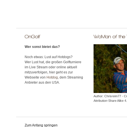
OnGolf
WoMan of the
Wer sonst bietet das?
Noch etwas: Lust auf Hotdogs?
Wer Lust hat, die großen Golfturniere
im Live Stream oder online aktuell
mitzuverfolgen, hier geht es zur
Webseite von
Hotdog
, dem Streaming
Anbieter aus den USA.
Author: Chrisreim77 - 
Attribution-Share Alike 4.
Zum Anfang springen