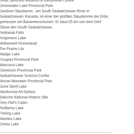
Great Sandhills Museum & Interpretive Centre
Greenwater Lake Provincial Park
Gardiner-Staudamm - am South Saskatchewan River in
Saskatchewan, Kanada, ist einer der größten Staudämme der Erde,
gemessen am Bauwerksvolumen. Er staut 25 km von dem Dorf
Elbow den South Saskatchewan.
Nistowiak Falls
Kingsmere Lake
Motherwell Homestead
The Prairie Lily
Madge Lake
Douglas Provincial Park
Wascana Lake
Danielson Provincial Park
Saskatchewan Science Centre
Moose Mountain Provincial Park
Good Spirit Lake
MacKenzie Art Gallery
Batoche National Historic Site
Grey Owl's Cabin
Redberry Lake
Fishing Lake
Manitou Lake
Emma Lake