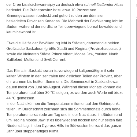
der Cree kisiskāchiwani-sīpiy zu deutsch etwa
schnell fließender Flus
s
bedeutet. Die Prärieprovinz ist zu etwa 10 Prozent von
Binnengewässern bedeckt und gehört zu den am dünnsten
besiedelten Provinzen Kanadas. Die Mehrheit der Bevölkerung lebt im
Süden, während der nördliche Teil überwiegend boreal bewaldet und
kaum bewohnt ist.
Etwa die Hälfte der Bevölkerung lebt in Städten, darunter die beiden
Großstädte Saskatoon (größte Stadt) und Regina (Provinzhauptstadt)
sowie die kleineren Städte Prince Albert, Moose Jaw, Yorkton, North
Battleford, Melfort und Swift Current.
Das Klima in Saskatchewan ist vorwiegend kaltgemäßigt mit sehr
kalten Wintern in den zentralen und östlichen Teilen der Provinz, aber
ehr warmen bis heißen Sommern. Die Sommerzeit in Saskatchewan
dauert meist von Juni bis August. Während dieser Monate können die
Temperaturen auf über 30 °C steigen, es wurden auch Werte mit bis zu
44 °C gemessen.
In der Nacht können die Temperaturen mitunter auf den Gefrierpunkt
fallen. Im Durchschnitt zeichnen sich die Sommermonate durch hohe
Temperaturunterschiede am Tag und in der Nacht aus. Im Süden rund
um Regina Moose Jaw ist es überwiegend trocken und nur selten fällt
Niederschlag. In den Cypress Hills im Südwesten herrscht das ganze
Jahr über steppenartiges Klima.