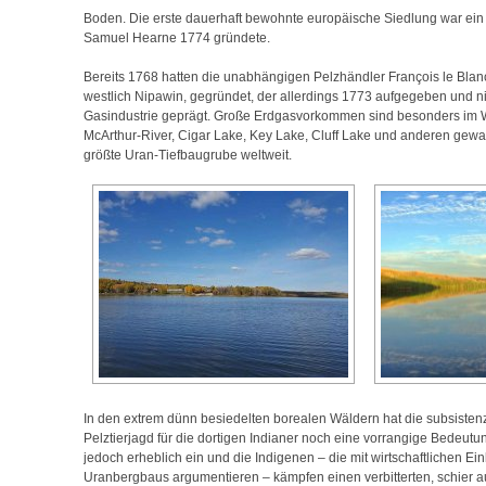
Boden. Die erste dauerhaft bewohnte europäische Siedlung war e
Samuel Hearne 1774 gründete.
Bereits 1768 hatten die unabhängigen Pelzhändler François le Bla
westlich Nipawin, gegründet, der allerdings 1773 aufgegeben und nie
Gasindustrie geprägt. Große Erdgasvorkommen sind besonders im 
McArthur-River, Cigar Lake, Key Lake, Cluff Lake und anderen gewal
größte Uran-Tiefbaugrube weltweit.
In den extrem dünn besiedelten borealen Wäldern hat die subsisten
Pelztierjagd für die dortigen Indianer noch eine vorrangige Bedeut
jedoch erheblich ein und die Indigenen – die mit wirtschaftlichen 
Uranbergbaus argumentieren – kämpfen einen verbitterten, schier 