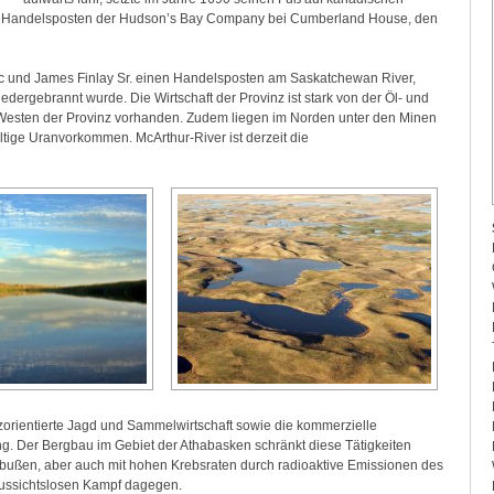
in Handelsposten der Hudson’s Bay Company bei Cumberland House, den
nc und James Finlay Sr. einen Handelsposten am Saskatchewan River,
dergebrannt wurde. Die Wirtschaft der Provinz ist stark von der Öl- und
Westen der Provinz vorhanden. Zudem liegen im Norden unter den Minen
tige Uranvorkommen. McArthur-River ist derzeit die
zorientierte Jagd und Sammelwirtschaft sowie die kommerzielle
ung. Der Bergbau im Gebiet der Athabasken schränkt diese Tätigkeiten
Einbußen, aber auch mit hohen Krebsraten durch radioaktive Emissionen des
aussichtslosen Kampf dagegen.