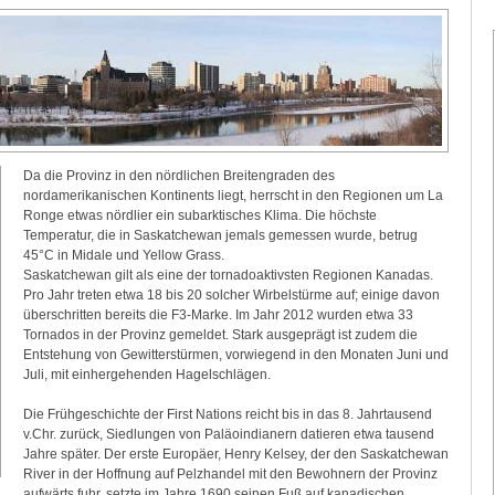
Da die Provinz in den nördlichen Breitengraden des
nordamerikanischen Kontinents liegt, herrscht in den Regionen um La
Ronge etwas nördlier ein subarktisches Klima. Die höchste
Temperatur, die in Saskatchewan jemals gemessen wurde, betrug
45°C in Midale und Yellow Grass.
Saskatchewan gilt als eine der tornadoaktivsten Regionen Kanadas.
Pro Jahr treten etwa 18 bis 20 solcher Wirbelstürme auf; einige davon
überschritten bereits die F3-Marke. Im Jahr 2012 wurden etwa 33
Tornados in der Provinz gemeldet. Stark ausgeprägt ist zudem die
Entstehung von Gewitterstürmen, vorwiegend in den Monaten Juni und
Juli, mit einhergehenden Hagelschlägen.
Die Frühgeschichte der First Nations reicht bis in das 8. Jahrtausend
v.Chr. zurück, Siedlungen von Paläoindianern datieren etwa tausend
Jahre später. Der erste Europäer, Henry Kelsey, der den Saskatchewan
River in der Hoffnung auf Pelzhandel mit den Bewohnern der Provinz
aufwärts fuhr, setzte im Jahre 1690 seinen Fuß auf kanadischen