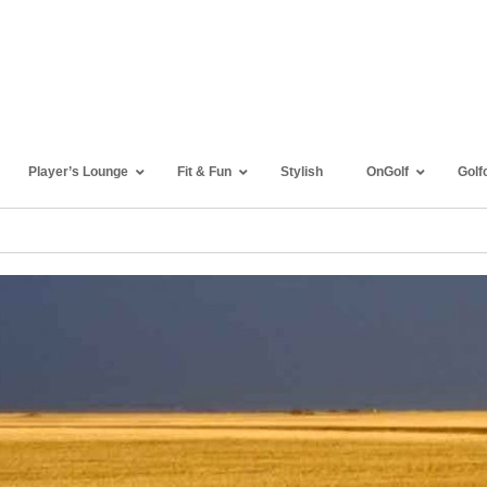
Player’s Lounge
Fit & Fun
Stylish
OnGolf
Golf